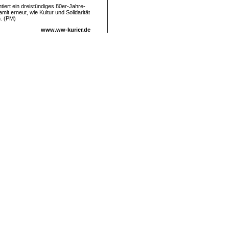
tiert ein dreistündiges 80er-Jahre-
t erneut, wie Kultur und Solidarität
. (PM)
www.ww-kurier.de