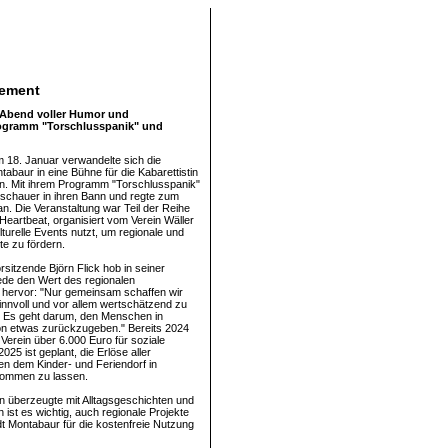
gement
 Abend voller Humor und
Programm "Torschlusspanik" und
 18. Januar verwandelte sich die
tabaur in eine Bühne für die Kabarettistin
n. Mit ihrem Programm "Torschlusspanik"
uschauer in ihren Bann und regte zum
. Die Veranstaltung war Teil der Reihe
Heartbeat, organisiert vom Verein Wäller
lturelle Events nutzt, um regionale und
te zu fördern.
sitzende Björn Flick hob in seiner
de den Wert des regionalen
hervor: "Nur gemeinsam schaffen wir
sinnvoll und vor allem wertschätzend zu
" Es geht darum, den Menschen in
on etwas zurückzugeben." Bereits 2024
Verein über 6.000 Euro für soziale
2025 ist geplant, die Erlöse aller
en dem Kinder- und Feriendorf in
ommen zu lassen.
n überzeugte mit Alltagsgeschichten und
st es wichtig, auch regionale Projekte
dt Montabaur für die kostenfreie Nutzung