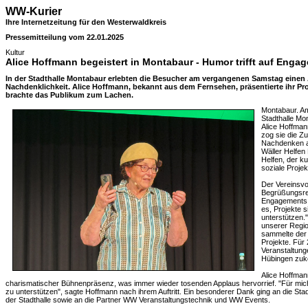
WW-Kurier
Ihre Internetzeitung für den Westerwaldkreis
Pressemitteilung vom 22.01.2025
Kultur
Alice Hoffmann begeistert in Montabaur - Humor trifft auf Enga
In der Stadthalle Montabaur erlebten die Besucher am vergangenen Samstag einen
Nachdenklichkeit. Alice Hoffmann, bekannt aus dem Fernsehen, präsentierte ihr 
brachte das Publikum zum Lachen.
Montabaur. Am
Stadthalle Mon
Alice Hoffman
zog sie die Z
Nachdenken an
Wäller Helfen 
Helfen, der ku
soziale Projek
Der Vereinsvor
Begrüßungsre
Engagements 
es, Projekte 
unterstützen.
unserer Regi
sammelte der 
Projekte. Für 
Veranstaltung
Hübingen zuk
Alice Hoffman
charismatischer Bühnenpräsenz, was immer wieder tosenden Applaus hervorrief. "Für mich i
zu unterstützen", sagte Hoffmann nach ihrem Auftritt. Ein besonderer Dank ging an die Sta
der Stadthalle sowie an die Partner WW Veranstaltungstechnik und WW Events.