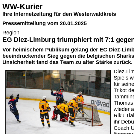
WW-Kurier
Ihre Internetzeitung für den Westerwaldkreis
Pressemitteilung vom 20.01.2025
Region
EG Diez-Limburg triumphiert mit 7:1 gege
Vor heimischem Publikum gelang der EG Diez-Limb
beeindruckender Sieg gegen die belgischen Sharks
Unsicherheit fand das Team zu alter Stärke zurück.
Diez-Li
Spiels 
für sein
Trikot d
Tammine
Thomas 
wieder 
Riku Ti
ihr Debü
Coach Ul