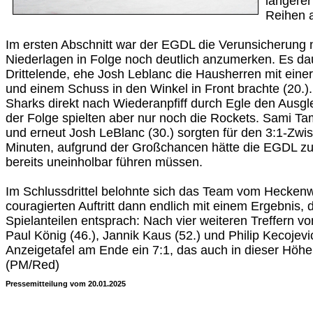
längerer
Reihen a
Im ersten Abschnitt war der EGDL die Verunsicherung n
Niederlagen in Folge noch deutlich anzumerken. Es dau
Drittelende, ehe Josh Leblanc die Hausherren mit eine
und einem Schuss in den Winkel in Front brachte (20.)
Sharks direkt nach Wiederanpfiff durch Egle den Ausglei
der Folge spielten aber nur noch die Rockets. Sami Ta
und erneut Josh LeBlanc (30.) sorgten für den 3:1-Zw
Minuten, aufgrund der Großchancen hätte die EGDL zu
bereits uneinholbar führen müssen.
Im Schlussdrittel belohnte sich das Team vom Heckenw
couragierten Auftritt dann endlich mit einem Ergebnis,
Spielanteilen entsprach: Nach vier weiteren Treffern vo
Paul König (46.), Jannik Kaus (52.) und Philip Kecojevic
Anzeigetafel am Ende ein 7:1, das auch in dieser Höhe
(PM/Red)
Pressemitteilung vom 20.01.2025