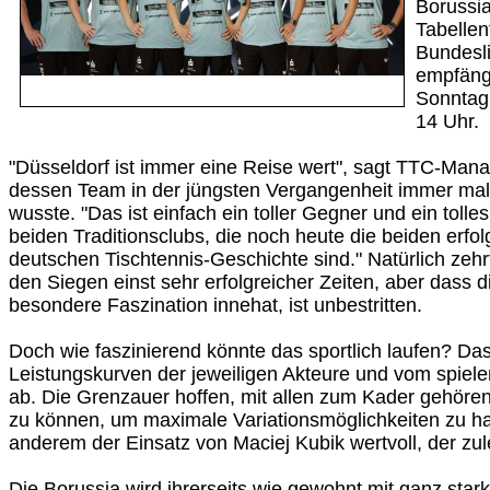
Borussia
Tabellen
Bundesl
empfängt
Sonntag,
14 Uhr.
"Düsseldorf ist immer eine Reise wert", sagt TTC-Man
dessen Team in der jüngsten Vergangenheit immer mal
wusste. "Das ist einfach ein toller Gegner und ein toll
beiden Traditionsclubs, die noch heute die beiden erfo
deutschen Tischtennis-Geschichte sind." Natürlich zeh
den Siegen einst sehr erfolgreicher Zeiten, aber dass d
besondere Faszination innehat, ist unbestritten.
Doch wie faszinierend könnte das sportlich laufen? Das
Leistungskurven der jeweiligen Akteure und vom spiel
ab. Die Grenzauer hoffen, mit allen zum Kader gehöre
zu können, um maximale Variationsmöglichkeiten zu ha
anderem der Einsatz von Maciej Kubik wertvoll, der zulet
Die Borussia wird ihrerseits wie gewohnt mit ganz star