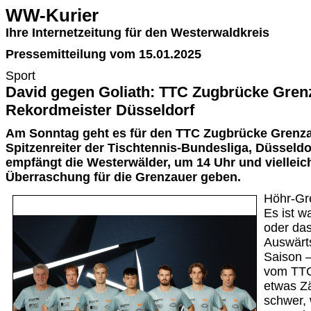
WW-Kurier
Ihre Internetzeitung für den Westerwaldkreis
Pressemitteilung vom 15.01.2025
Sport
David gegen Goliath: TTC Zugbrücke Grenza
Rekordmeister Düsseldorf
Am Sonntag geht es für den TTC Zugbrücke Grenz
Spitzenreiter der Tischtennis-Bundesliga, Düsseld
empfängt die Westerwälder, um 14 Uhr und vielleich
Überraschung für die Grenzauer geben.
Höhr-Gr
Es ist w
oder da
Auswärts
Saison –
vom TTC
etwas Zä
schwer, 