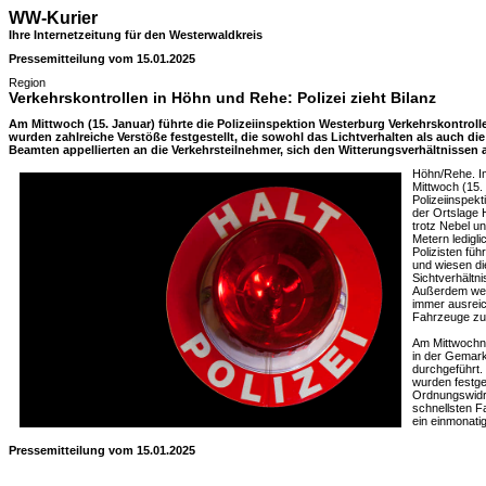
WW-Kurier
Ihre Internetzeitung für den Westerwaldkreis
Pressemitteilung vom 15.01.2025
Region
Verkehrskontrollen in Höhn und Rehe: Polizei zieht Bilanz
Am Mittwoch (15. Januar) führte die Polizeiinspektion Westerburg Verkehrskontrol
wurden zahlreiche Verstöße festgestellt, die sowohl das Lichtverhalten als auch di
Beamten appellierten an die Verkehrsteilnehmer, sich den Witterungsverhältnissen
Höhn/Rehe. Im
Mittwoch (15.
Polizeiinspek
der Ortslage 
trotz Nebel u
Metern ledigli
Polizisten fü
und wiesen di
Sichtverhältn
Außerdem weis
immer ausreic
Fahrzeuge zu
Am Mittwochn
in der Gemar
durchgeführt.
wurden festge
Ordnungswidri
schnellsten F
ein einmonati
Pressemitteilung vom 15.01.2025