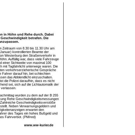
len in Höhn und Rehe durch. Dabei
e Geschwindigkeit betrafen. Die
 anzupassen.
 Zeitraum von 8.30 bis 11.30 Uhr am
 Januar) kontrollierten Beamte der
tion Westerburg den Straßenverkehr in
Höhn. Auffällig war, dass viele Fahrzeuge
nd einer Sichtweite von maximal 100
ch mit Tagfahrlicht unterwegs waren. Die
hrten verkehrserzieherische Gespräche
e Fahrer darauf hin, bei schlechten
issen das Abblendlicht einzuschalten.
t die Polizei daraufhin, dass es nicht
hend sei, sich auf die Lichtautomatik der
 verlassen.
achmittag wurden zu dem auf der B 255
kung Rehe Geschwindigkeitsmessungen
 Zahlreiche Geschwindigkeitsverstöße
stellt. Neben Verwarnungsgeldern und
gkeitenanzeigen erwartet den
ahrer des Tages ein hohes Bußgeld und
ges Fahrverbot. (PM/red)
www.ww-kurier.de