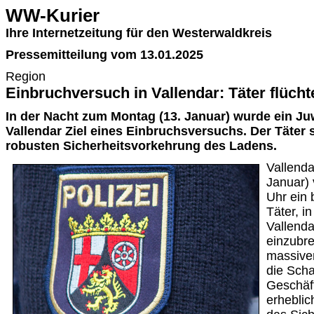
WW-Kurier
Ihre Internetzeitung für den Westerwaldkreis
Pressemitteilung vom 13.01.2025
Region
Einbruchversuch in Vallendar: Täter flüch
In der Nacht zum Montag (13. Januar) wurde ein Ju
Vallendar Ziel eines Einbruchsversuchs. Der Täter 
robusten Sicherheitsvorkehrung des Ladens.
Vallenda
Januar)
Uhr ein 
Täter, i
Vallenda
einzubr
massiven
die Sch
Geschäft
erheblic