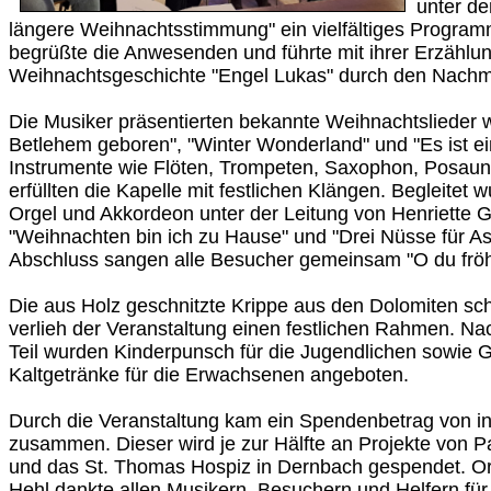
unter d
längere Weihnachtsstimmung" ein vielfältiges Program
begrüßte die Anwesenden und führte mit ihrer Erzählu
Weihnachtsgeschichte "Engel Lukas" durch den Nachmi
Die Musiker präsentierten bekannte Weihnachtslieder w
Betlehem geboren", "Winter Wonderland" und "Es ist e
Instrumente wie Flöten, Trompeten, Saxophon, Posa
erfüllten die Kapelle mit festlichen Klängen. Begleite
Orgel und Akkordeon unter der Leitung von Henriette G
"Weihnachten bin ich zu Hause" und "Drei Nüsse für As
Abschluss sangen alle Besucher gemeinsam "O du fröh
Die aus Holz geschnitzte Krippe aus den Dolomiten sc
verlieh der Veranstaltung einen festlichen Rahmen. N
Teil wurden Kinderpunsch für die Jugendlichen sowie 
Kaltgetränke für die Erwachsenen angeboten.
Durch die Veranstaltung kam ein Spendenbetrag von 
zusammen. Dieser wird je zur Hälfte an Projekte von P
und das St. Thomas Hospiz in Dernbach gespendet. Or
Hehl dankte allen Musikern, Besuchern und Helfern für