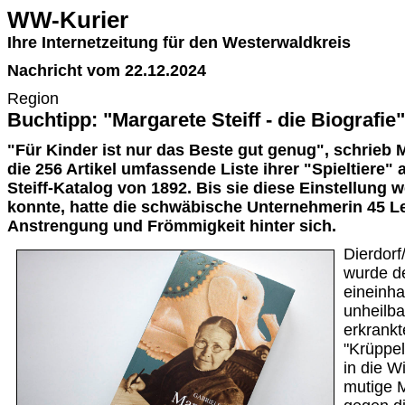
WW-Kurier
Ihre Internetzeitung für den Westerwaldkreis
Nachricht vom 22.12.2024
Region
Buchtipp: "Margarete Steiff - die Biografie
"Für Kinder ist nur das Beste gut genug", schrieb M
die 256 Artikel umfassende Liste ihrer "Spieltiere"
Steiff-Katalog von 1892. Bis sie diese Einstellung w
konnte, hatte die schwäbische Unternehmerin 45 Le
Anstrengung und Frömmigkeit hinter sich.
Dierdorf
wurde d
eineinha
unheilb
erkrankt
"Krüppel
in die W
mutige 