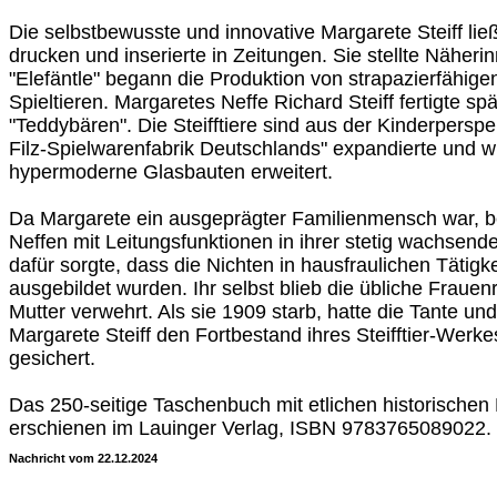
Die selbstbewusste und innovative Margarete Steiff lie
drucken und inserierte in Zeitungen. Sie stellte Näheri
"Elefäntle" begann die Produktion von strapazierfähi
Spieltieren. Margaretes Neffe Richard Steiff fertigte s
"Teddybären". Die Steifftiere sind aus der Kinderperspek
Filz-Spielwarenfabrik Deutschlands" expandierte und 
hypermoderne Glasbauten erweitert.
Da Margarete ein ausgeprägter Familienmensch war, bes
Neffen mit Leitungsfunktionen in ihrer stetig wachsend
dafür sorgte, dass die Nichten in hausfraulichen Tätigk
ausgebildet wurden. Ihr selbst blieb die übliche Frauen
Mutter verwehrt. Als sie 1909 starb, hatte die Tante u
Margarete Steiff den Fortbestand ihres Steifftier-Werk
gesichert.
Das 250-seitige Taschenbuch mit etlichen historischen F
erschienen im Lauinger Verlag, ISBN 9783765089022. 
Nachricht vom 22.12.2024