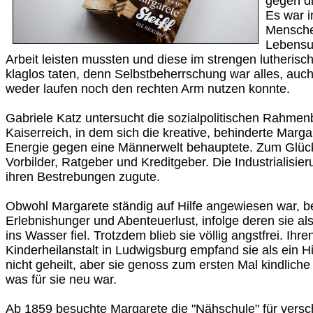
gegen di
Es war 
Mensche
Lebensun
Arbeit leisten mussten und diese im strengen lutherisc
klaglos taten, denn Selbstbeherrschung war alles, auch 
weder laufen noch den rechten Arm nutzen konnte.
Gabriele Katz untersucht die sozialpolitischen Rahme
Kaiserreich, in dem sich die kreative, behinderte Marga
Energie gegen eine Männerwelt behauptete. Zum Glück
Vorbilder, Ratgeber und Kreditgeber. Die Industrialis
ihren Bestrebungen zugute.
Obwohl Margarete ständig auf Hilfe angewiesen war, 
Erlebnishunger und Abenteuerlust, infolge deren sie al
ins Wasser fiel. Trotzdem blieb sie völlig angstfrei. Ihre
Kinderheilanstalt in Ludwigsburg empfand sie als ein H
nicht geheilt, aber sie genoss zum ersten Mal kindliche
was für sie neu war.
Ab 1859 besuchte Margarete die "Nähschule" für vers