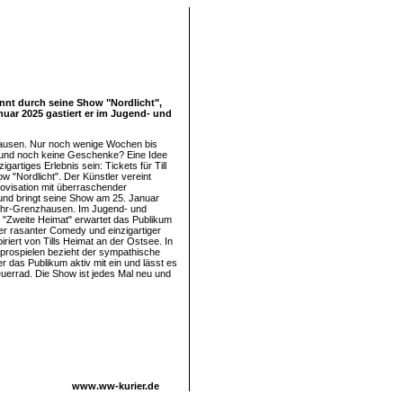
nnt durch seine Show "Nordlicht",
uar 2025 gastiert er im Jugend- und
usen. Nur noch wenige Wochen bis
und noch keine Geschenke? Eine Idee
igartiges Erlebnis sein: Tickets für Till
 "Nordlicht". Der Künstler vereint
provisation mit überraschender
nd bringt seine Show am 25. Januar
hr-Grenzhausen. Im Jugend- und
 "Zweite Heimat" erwartet das Publikum
ler rasanter Comedy und einzigartiger
spiriert von Tills Heimat an der Ostsee. In
prospielen bezieht der sympathische
r das Publikum aktiv mit ein und lässt es
euerrad. Die Show ist jedes Mal neu und
www.ww-kurier.de