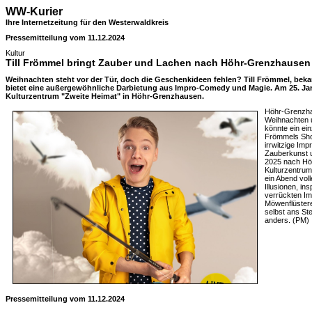
WW-Kurier
Ihre Internetzeitung für den Westerwaldkreis
Pressemitteilung vom 11.12.2024
Kultur
Till Frömmel bringt Zauber und Lachen nach Höhr-Grenzhausen
Weihnachten steht vor der Tür, doch die Geschenkideen fehlen? Till Frömmel, beka
bietet eine außergewöhnliche Darbietung aus Impro-Comedy und Magie. Am 25. Jan
Kulturzentrum "Zweite Heimat" in Höhr-Grenzhausen.
Höhr-Grenzha
Weihnachten 
könnte ein einz
Frömmels Show
irrwitzige Im
Zauberkunst u
2025 nach Hö
Kulturzentrum
ein Abend vol
Illusionen, in
verrückten Im
Möwenflüstere
selbst ans St
anders. (PM)
Pressemitteilung vom 11.12.2024