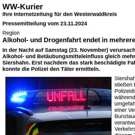
WW-Kurier
Ihre Internetzeitung für den Westerwaldkreis
Pressemitteilung vom 23.11.2024
Region
Alkohol- und Drogenfahrt endet in mehrer
In der Nacht auf Samstag (23. November) verursach
Alkohol- und Betäubungsmitteleinfluss gleich mehr
Siershahn. Erst nachdem das stark beschädigte Fa
konnte die Polizei den Täter ermitteln.
Siersha
stießen
Polizeid
während 
umgefah
einer Ve
Bunzlaue
verantwo
Verkehrs