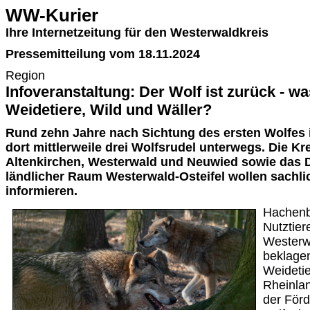
WW-Kurier
Ihre Internetzeitung für den Westerwaldkreis
Pressemitteilung vom 18.11.2024
Region
Infoveranstaltung: Der Wolf ist zurück - wa
Weidetiere, Wild und Wäller?
Rund zehn Jahre nach Sichtung des ersten Wolfes
dort mittlerweile drei Wolfsrudel unterwegs. Die K
Altenkirchen, Westerwald und Neuwied sowie das 
ländlicher Raum Westerwald-Osteifel wollen sachl
informieren.
Hachenb
Nutztier
Westerw
beklage
Weidetie
Rheinlan
der För