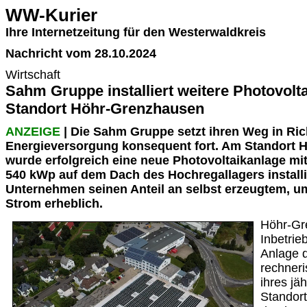
WW-Kurier
Ihre Internetzeitung für den Westerwaldkreis
Nachricht vom 28.10.2024
Wirtschaft
Sahm Gruppe installiert weitere Photovolt
Standort Höhr-Grenzhausen
ANZEIGE
| Die Sahm Gruppe setzt ihren Weg in Ric
Energieversorgung konsequent fort. Am Standort
wurde erfolgreich eine neue Photovoltaikanlage mit
540 kWp auf dem Dach des Hochregallagers installie
Unternehmen seinen Anteil an selbst erzeugtem, u
Strom erheblich.
Höhr-Gr
Inbetri
Anlage 
rechneri
ihres jä
Standor