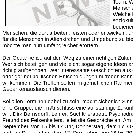
Team: W
Mensche
Welche 
soziokul
bediene
Menschen, die dort arbeiten, leisten oder entwickeln, u
für die Menschen in Altenkirchen und Umgebung zu bi
möchte man nun umfangreicher erörtern.
Der Gedanke ist, auf den Weg zu einer richtigen Zuku
Wer sich beteiligen und vielleicht sogar eigene Ideen a
richtig aufgehoben. Wer interessante Geschichten aus
oder gar bei politischen Entscheidungen mitreden kann,
willkommen. Die Treffen sollen im gemütlichen Rahmen
Gedankenaustausch dienen.
Bei allen Terminen dabei zu sein, macht sicherlich Sinn. 
eine Gruppe, die im Anschluss eine vollständige Zukun
will. Dirk Bernsdorff, Lehrer, Suchttherapeut, Psychodr
Freund des Felsenkellers, leitet die Gespräche an. Am
September, von 15 bis 17 Uhr, Donnerstag, dem 17. Ok
und am Donnerstag, dem 12. Dezember, von 18 bis 20 