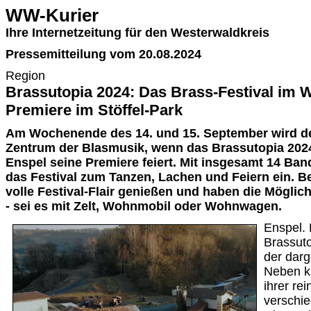
WW-Kurier
Ihre Internetzeitung für den Westerwaldkreis
Pressemitteilung vom 20.08.2024
Region
Brassutopia 2024: Das Brass-Festival im W
Premiere im Stöffel-Park
Am Wochenende des 14. und 15. September wird d
Zentrum der Blasmusik, wenn das Brassutopia 2024 
Enspel seine Premiere feiert. Mit insgesamt 14 Ban
das Festival zum Tanzen, Lachen und Feiern ein. 
volle Festival-Flair genießen und haben die Möglic
- sei es mit Zelt, Wohnmobil oder Wohnwagen.
Enspel.
Brassuto
der dar
Neben kl
ihrer re
verschi