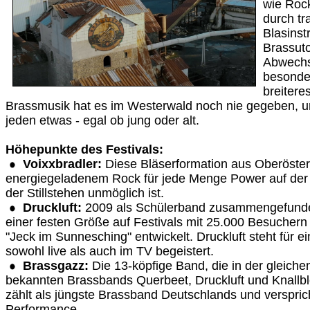
wie Roc
durch tra
Blasinst
Brassuto
Abwechsl
besonder
breitere
Brassmusik hat es im Westerwald noch nie gegeben, und
jeden etwas - egal ob jung oder alt.
Höhepunkte des Festivals:
Voixxbradler:
Diese Bläserformation aus Oberösterr
energiegeladenem Rock für jede Menge Power auf der 
der Stillstehen unmöglich ist.
Druckluft:
2009 als Schülerband zusammengefunden
einer festen Größe auf Festivals mit 25.000 Besuchern 
"Jeck im Sunnesching" entwickelt. Druckluft steht für e
sowohl live als auch im TV begeistert.
Brassgazz:
Die 13-köpfige Band, die in der gleich
bekannten Brassbands Querbeet, Druckluft und Knallb
zählt als jüngste Brassband Deutschlands und verspric
Performance.