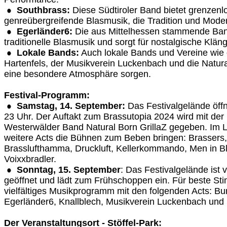
Southbrass:
Diese Südtiroler Band bietet grenzenl
genreübergreifende Blasmusik, die Tradition und Moder
Egerländer6:
Die aus Mittelhessen stammende Band
traditionelle Blasmusik und sorgt für nostalgische Klän
Lokale Bands:
Auch lokale Bands und Vereine wie 
Hartenfels, der Musikverein Luckenbach und die Natura
eine besondere Atmosphäre sorgen.
Festival-Programm:
Samstag, 14. September:
Das Festivalgelände öffn
23 Uhr. Der Auftakt zum Brassutopia 2024 wird mit de
Westerwälder Band Natural Born GrillaZ gegeben. Im 
weitere Acts die Bühnen zum Beben bringen: Brassers
Brasslufthamma, Druckluft, Kellerkommando, Men in Bl
Voixxbradler.
Sonntag, 15. September
: Das Festivalgelände ist 
geöffnet und lädt zum Frühschoppen ein. Für beste St
vielfältiges Musikprogramm mit den folgenden Acts: Bur
Egerländer6, Knallblech, Musikverein Luckenbach und
Der Veranstaltungsort - Stöffel-Park: