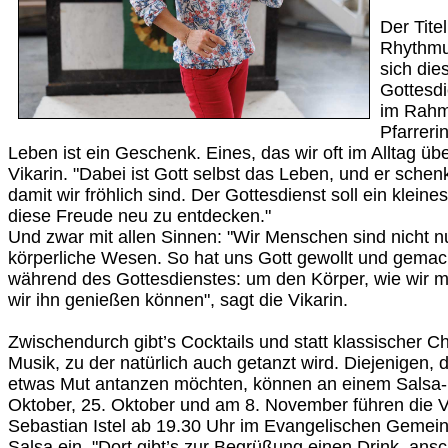
Der Tite
Rhythmu
sich die
Gottesdi
im Rahm
Pfarreri
Leben ist ein Geschenk. Eines, das wir oft im Alltag üb
Vikarin. "Dabei ist Gott selbst das Leben, und er schen
damit wir fröhlich sind. Der Gottesdienst soll ein klein
diese Freude neu zu entdecken."
Und zwar mit allen Sinnen: "Wir Menschen sind nicht n
körperliche Wesen. So hat uns Gott gewollt und gemac
während des Gottesdienstes: um den Körper, wie wir 
wir ihn genießen können", sagt die Vikarin.
Zwischendurch gibt’s Cocktails und statt klassischer Ch
Musik, zu der natürlich auch getanzt wird. Diejenigen, 
etwas Mut antanzen möchten, können an einem Salsa-
Oktober, 25. Oktober und am 8. November führen die V
Sebastian Istel ab 19.30 Uhr im Evangelischen Gemein
Salsa ein. "Dort gibt’s zur Begrüßung einen Drink, ans