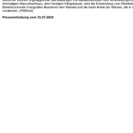
Besucher können originalgetreue Nachbildungen von Abbaumethoden und Verarbeitungsmög
ehemaligen Maschinenhaus, dem heutigen Infogebäude, wird die Entwicklung vom Kleinbe
Beeindruckende Fotografien illustrieren den Wandel und die harte Arbeit der Männer, die in
verdienten. (PM/Red)
Pressemitteilung vom 31.07.2024