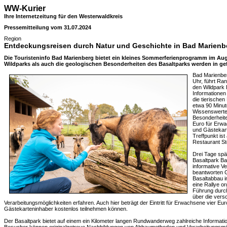
WW-Kurier
Ihre Internetzeitung für den Westerwaldkreis
Pressemitteilung vom 31.07.2024
Region
Entdeckungsreisen durch Natur und Geschichte in Bad Marienb
Die Touristeninfo Bad Marienberg bietet ein kleines Sommerferienprogramm im Aug
Wildparks als auch die geologischen Besonderheiten des Basaltparks werden in ge
Bad Marienber
Uhr, führt Ra
den Wildpark 
Informationen
die tierische
etwa 90 Minut
Wissenswertes
Besonderheiten
Euro für Erwa
und Gästekart
Treffpunkt is
Restaurant St
Drei Tage spä
Basaltpark Ba
informative V
beantworten G
Basaltabbau i
eine Rallye or
Führung durch
über die vers
Verarbeitungsmöglichkeiten erfahren. Auch hier beträgt der Eintritt für Erwachsene vier Eu
Gästekarteninhaber kostenlos teilnehmen können.
Der Basaltpark bietet auf einem ein Kilometer langen Rundwanderweg zahlreiche Informat