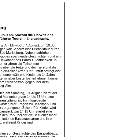
erg
usut an. Sowohl die Tierwelt des
führten Touren nähergebracht.
g. Am Mittwoch, 7. August, um 10.30
nger Ralf Scherm eine Erlebnistour durch
Bad Marienberg. Neben fachlichen
 gibt es spannende Geschichten rund um
n Bewohner des Parks zu entdecken. In
en erfahren die Teilnehmer
 über die Fütterung der Tiere und die
 einzelner Arten. Der Eintritt beträgt vier
chsene, während Kinder bis 14 Jahre
eninhaber kostenlos teilnehmen können.
t am Streichelzoo, gegenüber dem
eig-Alm.
ter, am Samstag, 10. August, bietet der
d Marienberg von 14 bis 17 Uhr eine
eranstaltung an. Im Infogebäude
ästeführer Fragen zu Basaltpark und
n vergangenen Zeiten. Für Kinder wird
ganisiert. Um 14.15 Uhr startet eine
 den Park, bei der die Besucher mehr
chiedenen Basaltsteinarten und ihre
ro, während Kinder und
ionen zur Geschichte des Basaltabbaus.