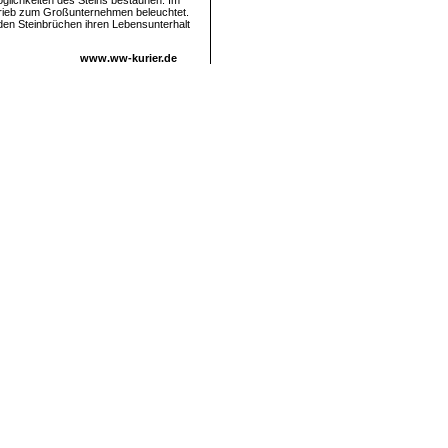
lichkeiten des Steins bestaunen. Im
trieb zum Großunternehmen beleuchtet.
 den Steinbrüchen ihren Lebensunterhalt
www.ww-kurier.de