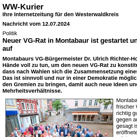
WW-Kurier
Ihre Internetzeitung für den Westerwaldkreis
Nachricht vom 12.07.2024
Politik
Neuer VG-Rat in Montabaur ist gestartet u
auf
Montabaurs VG-Bürgermeister Dr. Ulrich Richter-Ho
Hände voll zu tun, um den neuen VG-Rat zu konstitu
dass nach Wahlen sich die Zusammensetzung eine
Das ist sinnvoll und nur in einer Demokratie mögli
den Gremien zu bringen, damit auch neue Ideen u
Mehrheitsverhältnisse.
Montabau
frischer
richtig g
gegen a
gesagt i
eröffnet