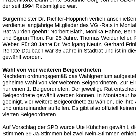
der seit 1994 Ratsmitglied war.
Bürgermeister Dr. Richter-Hopprich verlieh anschließ
verdiente langjährige Mitglieder des VG -Rats in Monta
Rat wurden geehrt: Norbert Blath, Monika Hahne, Ber
und Sigrun Thon. Für 25 Jahre: Thomas Weidenfeller. 
Weber. Für 30 Jahre Dr. Wolfgang Neutz, Gerhard Fri
Renate Daubach war 35 Jahre in Stadtrat und ist in di
gewählt worden.
Wahl von vier weiteren Beigeordneten
Nachdem ordnungsgemäß das Wahlgremium aufgestell
geheime Wahl von vier weiteren Beigeordneten. Zur Ei
nur einen 1. Beigeordneten. Der jeweilige Rat entscheid
Beigeordnete gewählt werden können. In Montabaur ha
geeinigt, vier weitere Beigeordnete zu wählen, die ih
und untereinander aufteilen. Es gibt also offiziell keinen
vierten Beigeordneten.
Auf Vorschlag der SPD wurde Ute Kühchen gewählt, die
Stimmen 39 Ja-Stimmen bei zwei Nein-Stimmen erhielt.