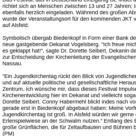
richtet sich an Menschen zwischen 13 und 27 Jahren; In
ebenfalls herzlich eingeladen. Während des großen Ab
wurde der Veranstaltungsort für den kommenden JKT ve
auf Alsfeld.
Symbolisch übergab Biedenkopf in Form einer Bank den
neue gastgebende Dekanat Vogelsberg. "Ich freue mich
es geklappt hat!", sagte Dr. Dorette Seibert, Dekanin 
zur Entscheidung der Kirchenleitung der Evangelische
Nassau.
"Ein Jugendkirchentag rückt den Blick von Jugendliche
und auf aktuelle politische und gesellschaftliche Herau
Zentrum. Ich wünsche mir, dass dieses Festival Impulse 
Kirchenentwicklung hier im Dekanat und vielleicht soga
Dorette Seibert. Conny Habermehl blickt indes nach vo
gerade erst in Biedenkopf abgebaut haben: Meine Vorf
Jugendkirchentag ist groß. In Alsfeld würden wir gern
Erlenspielwiese an der Schwalm nutzen." Entlang des 
große Grünflächen, die für Zeltaufbauten und Bühnen b
(PM)