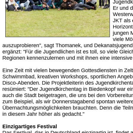
Jugendk
Er und d
Westerw
JKT als e
Horizont
jungen 
viele Mö
auszuprobieren", sagt Thomanek, und Dekanatsjugend
ergänzt: "Für die Jugendlichen ist es toll, so viele Glei
Regionen kennenzulernen und mit ihnen eine intensive 
Eine Zeit mit vielen bewegenden Gottesdiensten in Zel
Schwimmbad, kreativen Workshops, sportlichen Angeb
Disco-Abenden. Die Projektleiterin des Jugendkirchen
resümiert: "Der Jugendkirchentag in Biedenkopf war ei
auch die Stadt beigetragen, die uns bei den Vorbereitun
zum Beispiel, als wir Donnerstagabend spontan weiter
Übernachtungsmöglichkeiten brauchten. Denn die Tei
in diesem Jahr höher als gedacht."
Einzigartiges Festival
Das Festival, das in Deutschland einzigartig ist, findet 