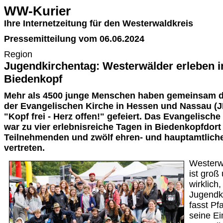
WW-Kurier
Ihre Internetzeitung für den Westerwaldkreis
Pressemitteilung vom 06.06.2024
Region
Jugendkirchentag: Westerwälder erleben in
Biedenkopf
Mehr als 4500 junge Menschen haben gemeinsam 
der Evangelischen Kirche in Hessen und Nassau (J
"Kopf frei - Herz offen!" gefeiert. Das Evangelisc
war zu vier erlebnisreiche Tagen in Biedenkopfdort 
Teilnehmenden und zwölf ehren- und hauptamtlich
vertreten.
Westerwa
ist groß
wirklich
Jugendki
fasst Pf
seine E