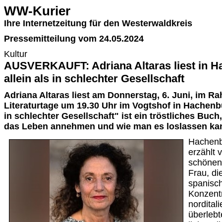
WW-Kurier
Ihre Internetzeitung für den Westerwaldkreis
Pressemitteilung vom 24.05.2024
Kultur
AUSVERKAUFT: Adriana Altaras liest in H
allein als in schlechter Gesellschaft
Adriana Altaras liest am Donnerstag, 6. Juni, im 
Literaturtage um 19.30 Uhr im Vogtshof in Hachenbu
in schlechter Gesellschaft" ist ein tröstliches Buch
das Leben annehmen und wie man es loslassen ka
Hachenbu
erzählt 
schönen 
Frau, di
spanisc
Konzentr
nordital
überlebt