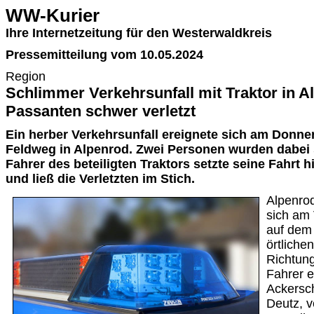
WW-Kurier
Ihre Internetzeitung für den Westerwaldkreis
Pressemitteilung vom 10.05.2024
Region
Schlimmer Verkehrsunfall mit Traktor in A
Passanten schwer verletzt
Ein herber Verkehrsunfall ereignete sich am Donner
Feldweg in Alpenrod. Zwei Personen wurden dabei s
Fahrer des beteiligten Traktors setzte seine Fahrt h
und ließ die Verletzten im Stich.
Alpenrod
sich am
auf dem
örtliche
Richtung
Fahrer 
Ackersc
Deutz, v