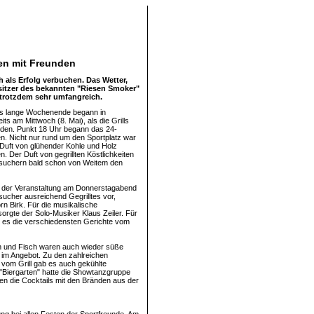
fen mit Freunden
 als Erfolg verbuchen. Das Wetter,
Besitzer des bekannten "Riesen Smoker"
 trotzdem sehr umfangreich.
as lange Wochenende begann in
its am Mittwoch (8. Mai), als die Grills
den. Punkt 18 Uhr begann das 24-
en. Nicht nur rund um den Sportplatz war
Duft von glühender Kohle und Holz
 Der Duft von gegrillten Köstlichkeiten
esuchern bald schon von Weitem den
 der Veranstaltung am Donnerstagabend
sucher ausreichend Gegrilltes vor,
örn Birk. Für die musikalische
sorgte der Solo-Musiker Klaus Zeiler. Für
 es die verschiedensten Gerichte vom
h und Fisch waren auch wieder süße
n im Angebot. Zu den zahlreichen
n vom Grill gab es auch gekühlte
"Biergarten" hatte die Showtanzgruppe
rden die Cocktails mit den Bränden aus der