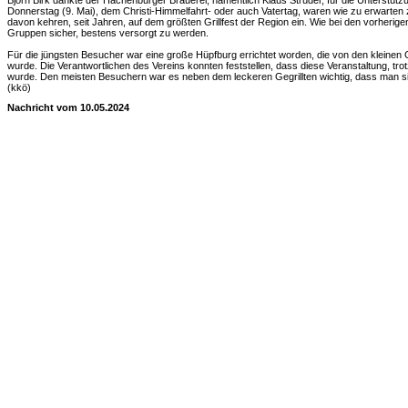
Björn Birk dankte der Hachenburger Brauerei, namentlich Klaus Strüder, für die Unterstütz
Donnerstag (9. Mai), dem Christi-Himmelfahrt- oder auch Vatertag, waren wie zu erwarten
davon kehren, seit Jahren, auf dem größten Grillfest der Region ein. Wie bei den vorherig
Gruppen sicher, bestens versorgt zu werden.
Für die jüngsten Besucher war eine große Hüpfburg errichtet worden, die von den klein
wurde. Die Verantwortlichen des Vereins konnten feststellen, dass diese Veranstaltung, tr
wurde. Den meisten Besuchern war es neben dem leckeren Gegrillten wichtig, dass man si
(kkö)
Nachricht vom 10.05.2024