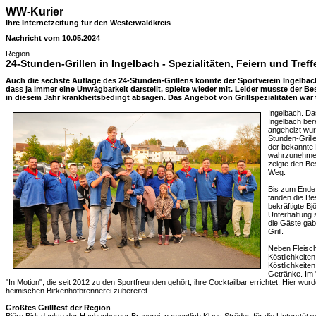
WW-Kurier
Ihre Internetzeitung für den Westerwaldkreis
Nachricht vom 10.05.2024
Region
24-Stunden-Grillen in Ingelbach - Spezialitäten, Feiern und Tref
Auch die sechste Auflage des 24-Stunden-Grillens konnte der Sportverein Ingelbach
dass ja immer eine Unwägbarkeit darstellt, spielte wieder mit. Leider musste der 
in diesem Jahr krankheitsbedingt absagen. Das Angebot von Grillspezialitäten war
Ingelbach. D
Ingelbach bere
angeheizt wur
Stunden-Grill
der bekannte 
wahrzunehmen.
zeigte den B
Weg.
Bis zum Ende
fänden die Be
bekräftigte Bj
Unterhaltung 
die Gäste gab
Grill.
Neben Fleisc
Köstlichkeite
Köstlichkeite
Getränke. Im 
"In Motion", die seit 2012 zu den Sportfreunden gehört, ihre Cocktailbar errichtet. Hier wu
heimischen Birkenhofbrennerei zubereitet.
Größtes Grillfest der Region