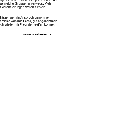
ung bei allen Festen der Sportfreunde. Am
 zahlreiche Gruppen unterwegs. Viele
en Veranstaltungen waren sich die
en Gästen gern in Anspruch genommen
otz vieler weiterer Feste, gut angenommen
ch wieder mit Freunden treffen konnte.
www.ww-kurier.de