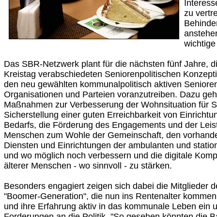
Interess
zu vertr
Behinder
anstehe
wichtige
Das SBR-Netzwerk plant für die nächsten fünf Jahre, 
Kreistag verabschiedeten Seniorenpolitischen Konzep
den neu gewählten kommunalpolitisch aktiven Seniore
Organisationen und Parteien voranzutreiben. Dazu geh
Maßnahmen zur Verbesserung der Wohnsituation für Se
Sicherstellung einer guten Erreichbarkeit von Einrichtu
Bedarfs, die Förderung des Engagements und der Leist
Menschen zum Wohle der Gemeinschaft, den vorhand
Diensten und Einrichtungen der ambulanten und station
und wo möglich noch verbessern und die digitale Komp
älterer Menschen - wo sinnvoll - zu stärken.
Besonders engagiert zeigen sich dabei die Mitglieder 
"Boomer-Generation", die nun ins Rentenalter kommen.
und ihre Erfahrung aktiv in das kommunale Leben ein un
Forderungen an die Politik. "So gesehen könnten die 