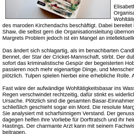
Elisabeth
Organisa
Wohltäti
des maroden Kirchendachs beschäftigt. Dabei bereitet ih
Shaw, die selbst gern die Organisationsleitung übern
Margrets Problem jedoch ist ein Mangel an intellektuell
Das ändert sich schlagartig, als im benachbarten Candl
Bennet, der Star der Cricket-Mannschaft, stirbt. Der du
sofort das kriminalistische Gespür der begeisterten Ho
passieren noch mehr eigenartige Dinge, und Menschen 
plötzlich. Tulpen spielen hierbei eine erhebliche Rolle
Fast wäre der aufwändige Wohltätigkeitsbasar ins Wass
Regen verschwindet rechtzeitig, dafür stinkt es widerl
Ursache. Plötzlich sind die gesamten Basar-Einnahm
schließlich geschieht sogar ein Mord. Die resolute Marg
Sie analysiert mit scharfsinnigem Verstand. Der genus
dagegen helfen ihre Vorliebe für Dorftratsch und ihr hei
Hastings. Der charmante Arzt kann mit seinem Fachwi
beitragen.