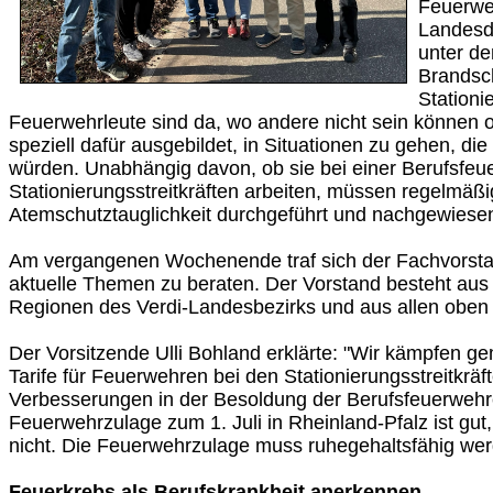
Feuerwe
Landesdi
unter de
Brandsch
Stationi
Feuerwehrleute sind da, wo andere nicht sein können od
speziell dafür ausgebildet, in Situationen zu gehen, di
würden. Unabhängig davon, ob sie bei einer Berufsfeu
Stationierungsstreitkräften arbeiten, müssen regelmä
Atemschutztauglichkeit durchgeführt und nachgewiese
Am vergangenen Wochenende traf sich der Fachvorsta
aktuelle Themen zu beraten. Der Vorstand besteht aus 
Regionen des Verdi-Landesbezirks und aus allen oben
Der Vorsitzende Ulli Bohland erklärte: "Wir kämpfen g
Tarife für Feuerwehren bei den Stationierungsstreitkräf
Verbesserungen in der Besoldung der Berufsfeuerwehr
Feuerwehrzulage zum 1. Juli in Rheinland-Pfalz ist gut
nicht. Die Feuerwehrzulage muss ruhegehaltsfähig wer
Feuerkrebs als Berufskrankheit anerkennen