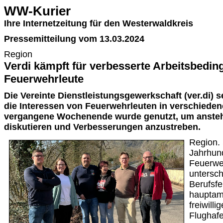
WW-Kurier
Ihre Internetzeitung für den Westerwaldkreis
Pressemitteilung vom 13.03.2024
Region
Verdi kämpft für verbesserte Arbeitsbedi
Feuerwehrleute
Die Vereinte Dienstleistungsgewerkschaft (ver.di) se
die Interessen von Feuerwehrleuten in verschieden
vergangene Wochenende wurde genutzt, um anste
diskutieren und Verbesserungen anzustreben.
Region. 
Jahrhund
Feuerwe
untersch
Berufsf
hauptamt
freiwill
Flughaf