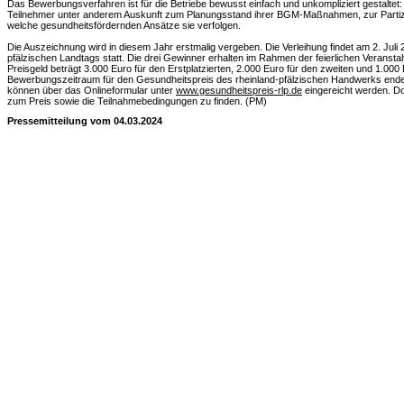
Das Bewerbungsverfahren ist für die Betriebe bewusst einfach und unkompliziert gestaltet
Teilnehmer unter anderem Auskunft zum Planungsstand ihrer BGM-Maßnahmen, zur Partizip
welche gesundheitsfördernden Ansätze sie verfolgen.
Die Auszeichnung wird in diesem Jahr erstmalig vergeben. Die Verleihung findet am 2. Juli
pfälzischen Landtags statt. Die drei Gewinner erhalten im Rahmen der feierlichen Veransta
Preisgeld beträgt 3.000 Euro für den Erstplatzierten, 2.000 Euro für den zweiten und 1.000 E
Bewerbungszeitraum für den Gesundheitspreis des rheinland-pfälzischen Handwerks end
können über das Onlineformular unter
www.gesundheitspreis-rlp.de
eingereicht werden. Dor
zum Preis sowie die Teilnahmebedingungen zu finden. (PM)
Pressemitteilung vom 04.03.2024