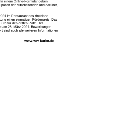
: In einem Online-Formular geben
ation der Mitarbeitenden und darüber,
 2024 im Restaurant des rheinland-
ltung einen einmaligen Förderpreis. Das
uro für den dritten Platz. Der
et am 28. März 2024. Bewerbungen
t sind auch alle weiteren Informationen
www.ww-kurier.de