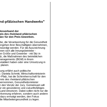
and-pfälzischen Handwerks"
desverband der
is des rheinland-pfälzischen
rz für den Preis bewerben.
ebe, die Verantwortung für die Gesundheit
ergehen ihrer Beschäftigten übernehmen,
gewürdigt werden. Für die Auszeichnung
en sich alle Innungsbetriebe -
n Größe und Gewerbe - mit Sitz in
lz, die Maßnahmen des betrieblichen
anagements (BGM) in ihrem
tabliert haben oder eine Umsetzung in
 planen.
ung erfährt auch politische
 Daniela Schmitt, Wirtschaftsministerin
-Pfalz, hat die Schirmherrschaft für den
eis des rheinland-pfälzischen
ernommen, Gesundheitsminister
den Vorsitz der Jury. Gemeinsam will
ür ein gesünderes und zukunftsfähiges
and einsetzen. Dabei sollen nicht nur die
rkennung erfahren, sondern auch andere
dazu ermutigt werden, den Fokus
die Mitarbeitergesundheit zu legen.