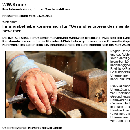
WW-Kurier
Ihre Internetzeitung für den Westerwaldkreis
Pressemitteilung vom 04.03.2024
Wirtschaft
Innungsbetriebe können sich für "Gesundheitspreis des rheinl
bewerben
Die IKK Südwest, der Unternehmerverband Handwerk Rheinland-Pfalz und der Lan
Kreishandwerkerschaften in Rheinland-Pfalz haben gemeinsam den Gesundheitspre
Handwerks ins Leben gerufen. Innungsbetriebe im Land können sich bis zum 28. Mä
Region. Betri
und das Wohl
sollen damit 
bewerben könn
unabhängig vo
Rheinland-Pfa
Gesundheitsm
Unternehmen e
naher Zukunft
Die Auszeichn
Unterstützung:
von Rheinland
Gesundheitspr
Handwerks üb
Clemens Hoch 
man sich so f
Handwerk im L
Gewinner Ane
Unternehmen 
verstärkt auf 
Unkompliziertes Bewerbungsverfahren