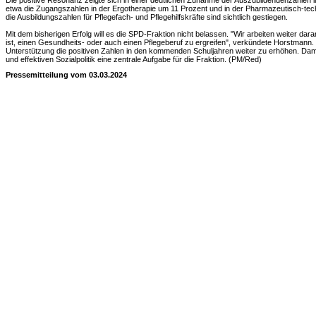
Die positive Resonanz zeigte sich in einer deutlichen Zunahme der Auszubildendenzahlen 
etwa die Zugangszahlen in der Ergotherapie um 11 Prozent und in der Pharmazeutisch-te
die Ausbildungszahlen für Pflegefach- und Pflegehilfskräfte sind sichtlich gestiegen.
Mit dem bisherigen Erfolg will es die SPD-Fraktion nicht belassen. "Wir arbeiten weiter dar
ist, einen Gesundheits- oder auch einen Pflegeberuf zu ergreifen", verkündete Horstmann. Z
Unterstützung die positiven Zahlen in den kommenden Schuljahren weiter zu erhöhen. Dami
und effektiven Sozialpolitik eine zentrale Aufgabe für die Fraktion. (PM/Red)
Pressemitteilung vom 03.03.2024