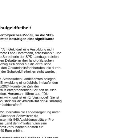
ulgeldfreiheit
erfolgreiches Modell, so die SPD-
mtes bestätigen eine signifikante
 "Am Geld darf eine Ausbildung nicht
etonte Lana Horstmann, arbeitsmarkt- und
che Sprecherin der SPD-Landtagsfraktion,
llen Debatte im rheinland-pfälzischen
ezog sich dabei auf die erfreuliche
n den Gesundheitsfachberufen, die durch
 der Schulgeldfreiheit erreicht wurde.
s Statistischen Landesamtes belegen
 Entwicklung eindrücklich. Im laufenden
3/2024 konnte die Zahl der
n in entsprechenden Berufen deutlich
rden. Horstmann führte aus: "Die
it wirkt und ist ein Erfolgsmodell. Sie ist
Baustein für die Attraktivität der Ausbildung
sfachberufen."
022 übernahm die Landesregierung unter
r Alexander Schweitzer die
sten für 940 Ausbildungsplätze. Pro
das Land den Privatschulen eine
amit verbundenen Kosten für
40 Euro erhöht.