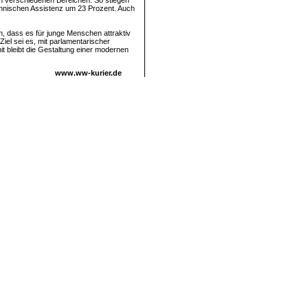
in verschiedenen Bereichen. So stiegen
chnischen Assistenz um 23 Prozent. Auch
an, dass es für junge Menschen attraktiv
iel sei es, mit parlamentarischer
t bleibt die Gestaltung einer modernen
www.ww-kurier.de