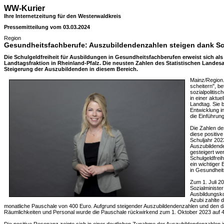
WW-Kurier
Ihre Internetzeitung für den Westerwaldkreis
Pressemitteilung vom 03.03.2024
Region
Gesundheitsfachberufe: Auszubildendenzahlen steigen dank Sch
Die Schulgeldfreiheit für Ausbildungen in Gesundheitsfachberufen erweist sich als 
Landtagsfraktion in Rheinland-Pfalz. Die neusten Zahlen des Statistischen Landesa
Steigerung der Auszubildenden in diesem Bereich.
Mainz/Region.
scheitern", b
sozialpolitis
in einer aktue
Landtag. Sie b
Entwicklung i
die Einführung
Die Zahlen de
diese positive
Schuljahr 202
Auszubildende
gesteigert we
Schulgeldfreihe
ein wichtiger 
in Gesundheit
Zum 1. Juli 2
Sozialministe
Ausbildungsko
Azubi zahlte 
monatliche Pauschale von 400 Euro. Aufgrund steigender Auszubildendenzahlen und den d
Räumlichkeiten und Personal wurde die Pauschale rückwirkend zum 1. Oktober 2023 auf 4