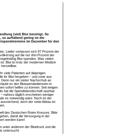
ndlung (viel) Blut benötigt. So
 so auffallend gering ist die
lutspendetermine im Dezember für den
is. Leider verlassen sich 97 Prozent der
ölkerung auf die nur drei Prozent der
e regelmäßig Blut spenden. Was vielen
ist: Blut ist trotz der modernen Medizin
 herstellbar.
r viele Patienten auf diejenigen
ie ihr Blut hergeben – und zwar aus
 Denn nur ein steter Nachschub an
rlaubt es den Blutspendediensten in
nen sofort helfen zu können. Seit einigen
ts hat die Spendebereitschaft spürbar
– nahezu täglich erscheinen weniger
 als es notwendig wäre. Noch ist der
ausreichend, doch der stete Abbau ist
men.
ell des Deutschen Roten Kreuzes: Bitte
gehen, damit die Versorgung in der
ert werden kann!
 unter anderem der Blutdruck und die
is untersucht.