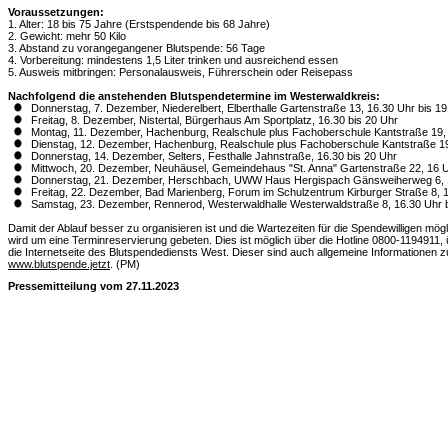
Voraussetzungen:
1. Alter: 18 bis 75 Jahre (Erstspendende bis 68 Jahre)
2. Gewicht: mehr 50 Kilo
3. Abstand zu vorangegangener Blutspende: 56 Tage
4. Vorbereitung: mindestens 1,5 Liter trinken und ausreichend essen
5. Ausweis mitbringen: Personalausweis, Führerschein oder Reisepass
Nachfolgend die anstehenden Blutspendetermine im Westerwaldkreis:
Donnerstag, 7. Dezember, Niederelbert, Elberthalle Gartenstraße 13, 16.30 Uhr bis 19
Freitag, 8. Dezember, Nistertal, Bürgerhaus Am Sportplatz, 16.30 bis 20 Uhr
Montag, 11. Dezember, Hachenburg, Realschule plus Fachoberschule Kantstraße 19, 
Dienstag, 12. Dezember, Hachenburg, Realschule plus Fachoberschule Kantstraße 19
Donnerstag, 14. Dezember, Selters, Festhalle Jahnstraße, 16.30 bis 20 Uhr
Mittwoch, 20. Dezember, Neuhäusel, Gemeindehaus "St. Anna" Gartenstraße 22, 16 U
Donnerstag, 21. Dezember, Herschbach, UWW Haus Hergispach Gänsweiherweg 6, 1
Freitag, 22. Dezember, Bad Marienberg, Forum im Schulzentrum Kirburger Straße 8, 1
Samstag, 23. Dezember, Rennerod, Westerwaldhalle Westerwaldstraße 8, 16.30 Uhr b
Damit der Ablauf besser zu organisieren ist und die Wartezeiten für die Spendewilligen mö
wird um eine Terminreservierung gebeten. Dies ist möglich über die Hotline 0800-1194911
die Internetseite des Blutspendediensts West. Dieser sind auch allgemeine Informationen 
www.blutspende.jetzt
. (PM)
Pressemitteilung vom 27.11.2023