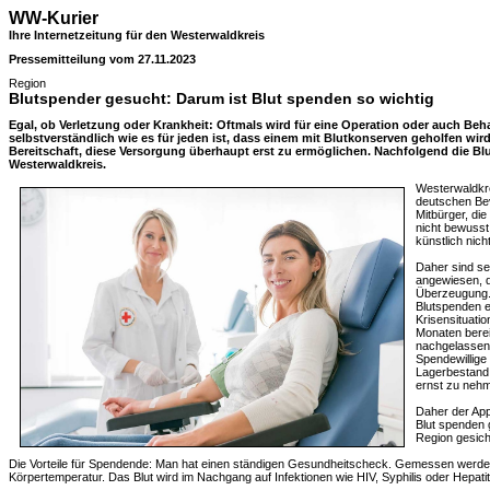
WW-Kurier
Ihre Internetzeitung für den Westerwaldkreis
Pressemitteilung vom 27.11.2023
Region
Blutspender gesucht: Darum ist Blut spenden so wichtig
Egal, ob Verletzung oder Krankheit: Oftmals wird für eine Operation oder auch Beha
selbstverständlich wie es für jeden ist, dass einem mit Blutkonserven geholfen wird,
Bereitschaft, diese Versorgung überhaupt erst zu ermöglichen. Nachfolgend die B
Westerwaldkreis.
Westerwaldkre
deutschen Bev
Mitbürger, di
nicht bewusst 
künstlich nicht
Daher sind seh
angewiesen, d
Überzeugung.
Blutspenden e
Krisensituatio
Monaten berei
nachgelassen 
Spendewillige
Lagerbestand 
ernst zu neh
Daher der App
Blut spenden 
Region gesich
Die Vorteile für Spendende: Man hat einen ständigen Gesundheitscheck. Gemessen werden
Körpertemperatur. Das Blut wird im Nachgang auf Infektionen wie HIV, Syphilis oder Hepatit