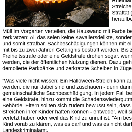
Rheinlan
Streiche
Straftat
heraufb
Müll im Vorgarten verteilen, die Hauswand mit Farbe 
zerkratzen: All das seien keine Kavaliersdelikte, son
und somit strafbar. Sachbeschädigungen können mit ei
mit bis zu zwei Jahren Gefängnis bestraft werden. Bis 
Freiheitsstrafe oder eine Geldstrafe drohen sogar, we
werden, die der öffentlichen Nutzung dienen. Dazu ge
demolierte Parkbänke und zerkratzte Scheiben in Züge
"Was viele nicht wissen: Ein Halloween-Streich kann au
werden, die nur dabei sind und zuschauen - denn dann
gemeinschaftliche Sachbeschädigung. In jedem Fall b
eine Geldstrafe, hinzu kommt die Schadenswiedergutma
Behörde. Eltern sollten sich zudem bewusst sein, dass 
Streichen ihrer Kinder haften können - entweder, weil si
verletzt haben oder weil das Kind zu unreif ist. "Am bes
Kind vorab zu klären, was es darf und was es nicht darf
Landeskriminalamt.