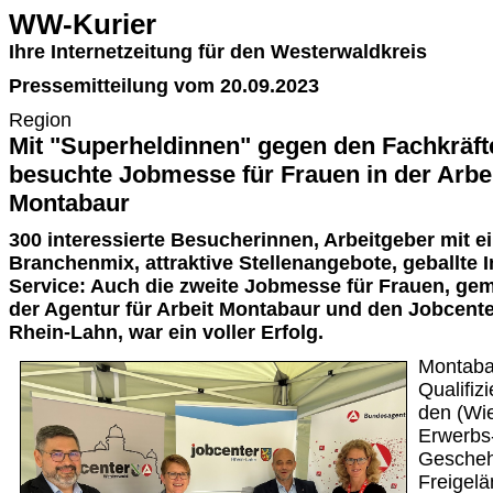
WW-Kurier
Ihre Internetzeitung für den Westerwaldkreis
Pressemitteilung vom 20.09.2023
Region
Mit "Superheldinnen" gegen den Fachkräf
besuchte Jobmesse für Frauen in der Arbe
Montabaur
300 interessierte Besucherinnen, Arbeitgeber mit e
Branchenmix, attraktive Stellenangebote, geballte I
Service: Auch die zweite Jobmesse für Frauen, ge
der Agentur für Arbeit Montabaur und den Jobcent
Rhein-Lahn, war ein voller Erfolg.
Montaba
Qualifiz
den (Wie
Erwerbs-
Gescheh
Freigelä