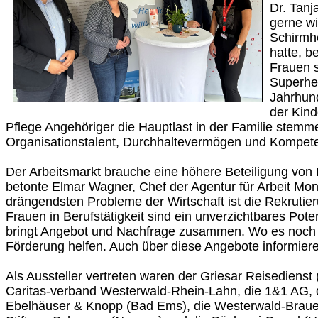
Dr. Tanj
gerne wi
Schirmh
hatte, b
Frauen 
Superhe
Jahrhund
der Kind
Pflege Angehöriger die Hauptlast in der Familie stem
Organisationstalent, Durchhaltevermögen und Kompeten
Der Arbeitsmarkt brauche eine höhere Beteiligung von
betonte Elmar Wagner, Chef der Agentur für Arbeit Mon
drängendsten Probleme der Wirtschaft ist die Rekrutie
Frauen in Berufstätigkeit sind ein unverzichtbares Pot
bringt Angebot und Nachfrage zusammen. Wo es noch n
Förderung helfen. Auch über diese Angebote informiere
Als Aussteller vertreten waren der Griesar Reisedienst
Caritas-verband Westerwald-Rhein-Lahn, die 1&1 AG, d
Ebelhäuser & Knopp (Bad Ems), die Westerwald-Brauer