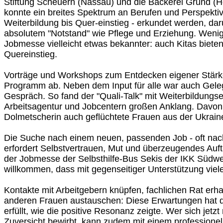
Stiftung Scheuern (Nassau) und die Bäckerei Grund (
konnte ein breites Spektrum an Berufen und Perspekti
Weiterbildung bis Quer-einstieg - erkundet werden, dar
absolutem "Notstand" wie Pflege und Erziehung. Wenig 
Jobmesse vielleicht etwas bekannter: auch Kitas biete
Quereinstieg.
Vorträge und Workshops zum Entdecken eigener Stärk
Programm ab. Neben dem Input für alle war auch Geleg
Gespräch. So fand der "Quali-Talk" mit Weiterbildungs
Arbeitsagentur und Jobcentern großen Anklang. Davon p
Dolmetscherin auch geflüchtete Frauen aus der Ukrain
Die Suche nach einem neuen, passenden Job - oft nach
erfordert Selbstvertrauen, Mut und überzeugendes Auft
der Jobmesse der Selbsthilfe-Bus Sekis der IKK Südw
willkommen, dass mit gegenseitiger Unterstützung vieles 
Kontakte mit Arbeitgebern knüpfen, fachlichen Rat erha
anderen Frauen austauschen: Diese Erwartungen hat 
erfüllt, wie die positive Resonanz zeigte. Wer sich jetzt 
Zuversicht bewirbt, kann zudem mit einem professione