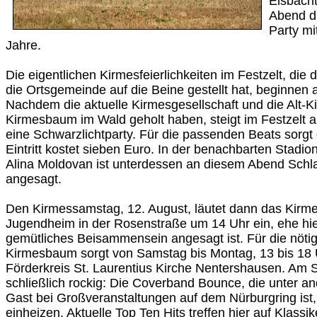
Eisbacht
Abend d
Party mi
Jahre.
Die eigentlichen Kirmesfeierlichkeiten im Festzelt, die
die Ortsgemeinde auf die Beine gestellt hat, beginnen 
Nachdem die aktuelle Kirmesgesellschaft und die Alt-
Kirmesbaum im Wald geholt haben, steigt im Festzelt 
eine Schwarzlichtparty. Für die passenden Beats sorgt
Eintritt kostet sieben Euro. In der benachbarten Stadio
Alina Moldovan ist unterdessen an diesem Abend Schla
angesagt.
Den Kirmessamstag, 12. August, läutet dann das Kirm
Jugendheim in der Rosenstraße um 14 Uhr ein, ehe hi
gemütliches Beisammensein angesagt ist. Für die nöt
Kirmesbaum sorgt von Samstag bis Montag, 13 bis 18 
Förderkreis St. Laurentius Kirche Nentershausen. Am
schließlich rockig: Die Coverband Bounce, die unter 
Gast bei Großveranstaltungen auf dem Nürburgring ist, 
einheizen. Aktuelle Top Ten Hits treffen hier auf Klassi