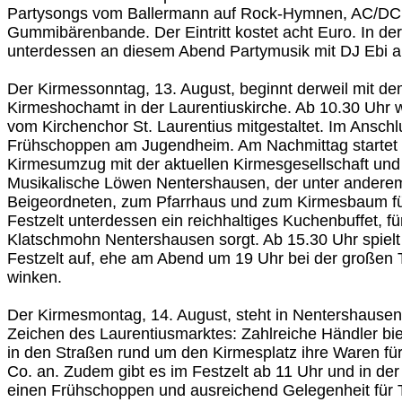
Partysongs vom Ballermann auf Rock-Hymnen, AC/DC 
Gummibärenbande. Der Eintritt kostet acht Euro. In der
unterdessen an diesem Abend Partymusik mit DJ Ebi a
Der Kirmessonntag, 13. August, beginnt derweil mit de
Kirmeshochamt in der Laurentiuskirche. Ab 10.30 Uhr w
vom Kirchenchor St. Laurentius mitgestaltet. Im Anschl
Frühschoppen am Jugendheim. Am Nachmittag startet
Kirmesumzug mit der aktuellen Kirmesgesellschaft un
Musikalische Löwen Nentershausen, der unter andere
Beigeordneten, zum Pfarrhaus und zum Kirmesbaum füh
Festzelt unterdessen ein reichhaltiges Kuchenbuffet, 
Klatschmohn Nentershausen sorgt. Ab 15.30 Uhr spielt
Festzelt auf, ehe am Abend um 19 Uhr bei der großen T
winken.
Der Kirmesmontag, 14. August, steht in Nentershausen 
Zeichen des Laurentiusmarktes: Zahlreiche Händler bie
in den Straßen rund um den Kirmesplatz ihre Waren fü
Co. an. Zudem gibt es im Festzelt ab 11 Uhr und in de
einen Frühschoppen und ausreichend Gelegenheit für Tr