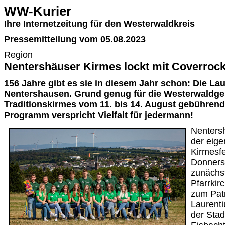
WW-Kurier
Ihre Internetzeitung für den Westerwaldkreis
Pressemitteilung vom 05.08.2023
Region
Nentershäuser Kirmes lockt mit Coverrock
156 Jahre gibt es sie in diesem Jahr schon: Die Lau
Nentershausen. Grund genug für die Westerwaldge
Traditionskirmes vom 11. bis 14. August gebührend 
Programm verspricht Vielfalt für jedermann!
Nenters
der eige
Kirmesfe
Donnerst
zunächst
Pfarrkir
zum Patr
Laurenti
der Sta