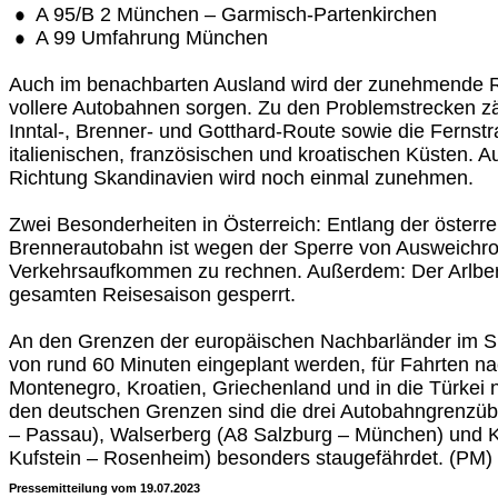
A 95/B 2 München – Garmisch-Partenkirchen
A 99 Umfahrung München
Auch im benachbarten Ausland wird der zunehmende R
vollere Autobahnen sorgen. Zu den Problemstrecken zä
Inntal-, Brenner- und Gotthard-Route sowie die Fernst
italienischen, französischen und kroatischen Küsten. A
Richtung Skandinavien wird noch einmal zunehmen.
Zwei Besonderheiten in Österreich: Entlang der österre
Brennerautobahn ist wegen der Sperre von Ausweichro
Verkehrsaufkommen zu rechnen. Außerdem: Der Arlber
gesamten Reisesaison gesperrt.
An den Grenzen der europäischen Nachbarländer im Sü
von rund 60 Minuten eingeplant werden, für Fahrten n
Montenegro, Kroatien, Griechenland und in die Türkei 
den deutschen Grenzen sind die drei Autobahngrenzü
– Passau), Walserberg (A8 Salzburg – München) und K
Kufstein – Rosenheim) besonders staugefährdet. (PM)
Pressemitteilung vom 19.07.2023