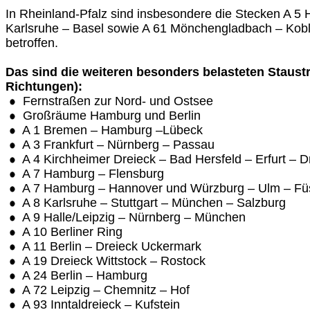
In Rheinland-Pfalz sind insbesondere die Stecken A 5 
Karlsruhe – Basel sowie A 61 Mönchengladbach – Kob
betroffen.
Das sind die weiteren besonders belasteten Staust
Richtungen):
Fernstraßen zur Nord- und Ostsee
Großräume Hamburg und Berlin
A 1 Bremen – Hamburg –Lübeck
A 3 Frankfurt – Nürnberg – Passau
A 4 Kirchheimer Dreieck – Bad Hersfeld – Erfurt – 
A 7 Hamburg – Flensburg
A 7 Hamburg – Hannover und Würzburg – Ulm – Fü
A 8 Karlsruhe – Stuttgart – München – Salzburg
A 9 Halle/Leipzig – Nürnberg – München
A 10 Berliner Ring
A 11 Berlin – Dreieck Uckermark
A 19 Dreieck Wittstock – Rostock
A 24 Berlin – Hamburg
A 72 Leipzig – Chemnitz – Hof
A 93 Inntaldreieck – Kufstein