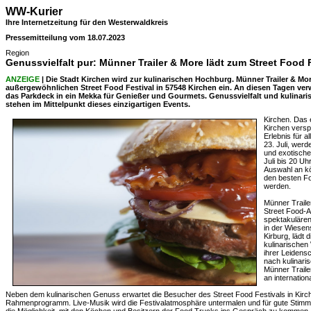
WW-Kurier
Ihre Internetzeitung für den Westerwaldkreis
Pressemitteilung vom 18.07.2023
Region
Genussvielfalt pur: Münner Trailer & More lädt zum Street Food F
ANZEIGE
| Die Stadt Kirchen wird zur kulinarischen Hochburg. Münner Trailer & More
außergewöhnlichen Street Food Festival in 57548 Kirchen ein. An diesen Tagen ve
das Parkdeck in ein Mekka für Genießer und Gourmets. Genussvielfalt und kulinaris
stehen im Mittelpunkt dieses einzigartigen Events.
Kirchen. Das e
Kirchen versp
Erlebnis für a
23. Juli, werd
und exotische
Juli bis 20 Uh
Auswahl an kö
den besten Fo
werden.
Münner Traile
Street Food-A
spektakulären
in der Wiesen
Kirburg, lädt d
kulinarischen
ihrer Leidens
nach kulinari
Münner Traile
an internation
Neben dem kulinarischen Genuss erwartet die Besucher des Street Food Festivals in Kir
Rahmenprogramm. Live-Musik wird die Festivalatmosphäre untermalen und für gute Stim