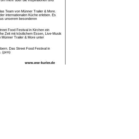
um mehr über die Inspirationen und
t das Team von Münner Trailer & More.
er internationalen Küche erleben. Es
e aus unserem besonderen
treet Food Festival in Kirchen ein
he Zeit mit köstlichem Essen, Live-Musik
n Münner Trailer & More unter
bern. Das Street Food Festival in
. (prm)
www.ww-kurier.de