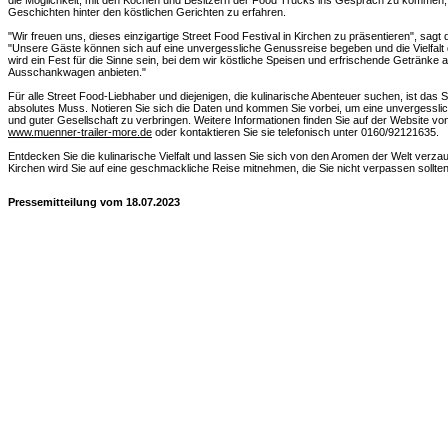
die Möglichkeit, mit den Köchen und Besitzern der Food Trucks ins Gespräch zu kommen, 
Geschichten hinter den köstlichen Gerichten zu erfahren.
"Wir freuen uns, dieses einzigartige Street Food Festival in Kirchen zu präsentieren", sag
"Unsere Gäste können sich auf eine unvergessliche Genussreise begeben und die Vielfalt d
wird ein Fest für die Sinne sein, bei dem wir köstliche Speisen und erfrischende Getränk
Ausschankwagen anbieten."
Für alle Street Food-Liebhaber und diejenigen, die kulinarische Abenteuer suchen, ist das S
absolutes Muss. Notieren Sie sich die Daten und kommen Sie vorbei, um eine unvergesslic
und guter Gesellschaft zu verbringen. Weitere Informationen finden Sie auf der Website vo
www.muenner-trailer-more.de
oder kontaktieren Sie sie telefonisch unter 0160/92121635.
Entdecken Sie die kulinarische Vielfalt und lassen Sie sich von den Aromen der Welt verzau
Kirchen wird Sie auf eine geschmackliche Reise mitnehmen, die Sie nicht verpassen sollten
Pressemitteilung vom 18.07.2023