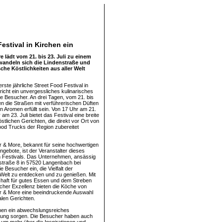
estival in Kirchen ein
 lädt vom 21. bis 23. Juli zu einem
rwandeln sich die Lindenstraße und
che Köstlichkeiten aus aller Welt
rste jährliche Street Food Festival in
richt ein unvergessliches kulinarisches
lle Besucher. An drei Tagen, vom 21. bis
en die Straßen mit verführerischen Düften
n Aromen erfüllt sein. Von 17 Uhr am 21.
r am 23. Juli bietet das Festival eine breite
stlichen Gerichten, die direkt vor Ort von
od Trucks der Region zubereitet
r & More, bekannt für seine hochwertigen
ngebote, ist der Veranstalter dieses
 Festivals. Das Unternehmen, ansässig
straße 8 in 57520 Langenbach bei
ie Besucher ein, die Vielfalt der
 Welt zu entdecken und zu genießen. Mit
chaft für gutes Essen und dem Streben
scher Exzellenz bieten die Köche von
r & More eine beeindruckende Auswahl
alen Gerichten.
chen ein abwechslungsreiches
mung sorgen. Die Besucher haben auch