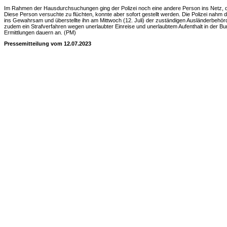
Im Rahmen der Hausdurchsuchungen ging der Polizei noch eine andere Person ins Netz, die 
Diese Person versuchte zu flüchten, konnte aber sofort gestellt werden. Die Polizei nahm d
ins Gewahrsam und überstellte ihn am Mittwoch (12. Juli) der zuständigen Ausländerbehö
zudem ein Strafverfahren wegen unerlaubter Einreise und unerlaubtem Aufenthalt in der B
Ermittlungen dauern an. (PM)
Pressemitteilung vom 12.07.2023