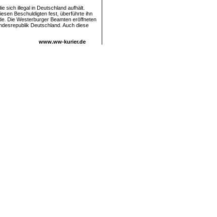
sich illegal in Deutschland aufhält.
iesen Beschuldigten fest, überführte ihn
rde. Die Westerburger Beamten eröffneten
undesrepublik Deutschland. Auch diese
www.ww-kurier.de