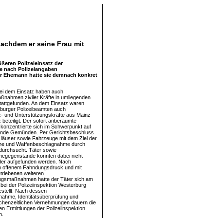
achdem er seine Frau mit
ßeren Polizeieinsatz der
e nach Polizeiangaben
r Ehemann hatte sie demnach konkret
i dem Einsatz haben auch
nahmen ziviler Kräfte in umliegenden
tattgefunden. An dem Einsatz waren
burger Polizeibeamten auch
z- und Unterstützungskräfte aus Mainz
 beteiligt. Der sofort anberaumte
z konzentrierte sich im Schwerpunkt auf
inde Gemünden. Per Gerichtsbeschluss
Häuser sowie Fahrzeuge mit dem Ziel der
me und Waffenbeschlagnahme durch
 durchsucht. Täter sowie
egegenstände konnten dabei nicht
der aufgefunden werden. Nach
m offenem Fahndungsdruck und mit
triebenen weiteren
ungsmaßnahmen hatte der Täter sich am
bei der Polizeiinspektion Westerburg
estellt. Nach dessen
ahme, Identitätsüberprüfung und
chenzeitlichen Vernehmungen dauern die
en Ermittlungen der Polizeiinspektion
n.