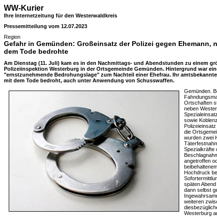
WW-Kurier
Ihre Internetzeitung für den Westerwaldkreis
Pressemitteilung vom 12.07.2023
Region
Gefahr in Gemünden: Großeinsatz der Polizei gegen Ehemann, n
dem Tode bedrohte
Am Dienstag (11. Juli) kam es in den Nachmittags- und Abendstunden zu einem grö
Polizeiinspektion Westerburg in der Ortsgemeinde Gemünden. Hintergrund war ein
"ernstzunehmende Bedrohungslage" zum Nachteil einer Ehefrau. Ihr amtsbekannte
mit dem Tode bedroht, auch unter Anwendung von Schusswaffen.
Gemünden. Be
Fahndungsmaß
Ortschaften s
neben Wester
Spezialeinsat
sowie Koblenz
Polizeieinsat
die Ortsgeme
wurden zwei 
Täterfestnah
Spezialkräfte
Beschlagnahm
angetroffen o
beibehaltene
Hochdruck be
Sofortermittl
späten Abend 
dann selbst g
Ingewahrsamn
weiteren zwis
diesbezüglich
Westerburg a