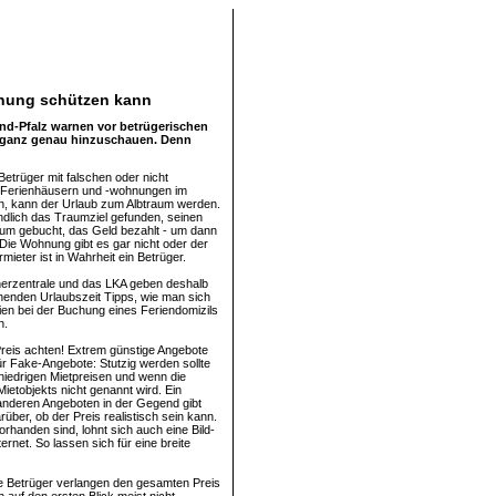
chung schützen kann
nd-Pfalz warnen vor betrügerischen
, ganz genau hinzuschauen. Denn
etrüger mit falschen oder nicht
n Ferienhäusern und -wohnungen im
en, kann der Urlaub zum Albtraum werden.
dlich das Traumziel gefunden, seinen
um gebucht, das Geld bezahlt - um dann
 Die Wohnung gibt es gar nicht oder der
mieter ist in Wahrheit ein Betrüger.
erzentrale und das LKA geben deshalb
henden Urlaubszeit Tipps, wie man sich
ien bei der Buchung eines Feriendomizils
n.
reis achten! Extrem günstige Angebote
für Fake-Angebote: Stutzig werden sollte
 niedrigen Mietpreisen und wenn die
ietobjekts nicht genannt wird. Ein
 anderen Angeboten in der Gegend gibt
über, ob der Preis realistisch sein kann.
rhanden sind, lohnt sich auch eine Bild-
ernet. So lassen sich für eine breite
e Betrüger verlangen den gesamten Preis