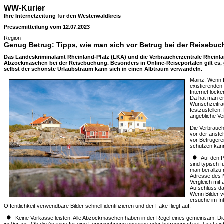
WW-Kurier
Ihre Internetzeitung für den Westerwaldkreis
Pressemitteilung vom 12.07.2023
Region
Genug Betrug: Tipps, wie man sich vor Betrug bei der Reisebu
Das Landeskriminalamt Rheinland-Pfalz (LKA) und die Verbraucherzentrale Rheinla
Abzockmaschen bei der Reisebuchung. Besonders in Online-Reiseportalen gilt es
selbst der schönste Urlaubstraum kann sich in einen Albtraum verwandeln.
Mainz. Wenn B
existierende
Internet lock
Da hat man en
Wunschzeitra
festzustellen:
angebliche Ver
Die Verbrauch
vor der anste
vor Betrügere
schützen kan
Auf den P
sind typisch 
man bei allzu
Adresse des M
Vergleich mit
Aufschluss dar
Wenn Bilder vo
ersuche im Int
Öffentlichkeit verwendbare Bilder schnell identifizieren und der Fake fliegt auf.
Keine Vorkasse leisten. Alle Abzockmaschen haben in der Regel eines gemeinsam: Di