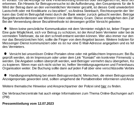
im Voraus. Ob die Anzeige für eine Ferienwohnung unseriös oder betrügerisch ist, lässt sich
erkennen. Ein Hinweis für Betrugsversuche ist die Aufforderung, den Gesamtpreis für die 
Wird der Betrag dann an den vermeintlichen Vermieter gezahlt, ist dieses Geld unwiederbring
Lastschrift oder mit Kreditkarte zu bezahlen", so Andrea Steinbach, Rechtsexpertin der V
kann das Geld im Betrugsfall meist durch die Bank wieder zurück gebucht werden. Betrüger
Bargeldtransferdiensten wie Western Union oder Money Gram. Diese ermöglichen den Zah
Bei der Verwendung dieser Bezahlmethode ist deswegen größte Vorsicht geboten.
Wenn keine persönliche Kommunikation mit dem Vermieter möglich ist, lieber Finger 
Eine gute Möglichkeit, sich vor Betrug zu schützen, ist der Anruf beim Vermieter oder bei d
vermeiden Telefonate, da sie dort schnell enttarnt werden können. Wer also immer nur den
nur das Besetztzeichen hört, sollte die Finger von dem Angebot lassen. Weitere Indizien für
Messenger-Dienst kommuniziert oder es ist nur eine E-Mail-Adresse angegeben und es 
des Vermieters.
Vorsicht bei unseriösen Online-Portalen ohne oder mit gefälschtem Impressum: Bei Bu
geprüft werden, ob im Impressum oder unter dem Link "Kontakt" ein konkreter Firmensit
werden. Die Angaben sollten überprüft werden, weil Betrüger vermehrt dazu übergehen, 
zu kopieren. Wenn man sich nicht sicher ist, helfen Vermittlungsagenturen und Ferienhaus
Organisation weiter. Die Buchung sollte dann auf jeden Fall über eine verschlüsselte Verbin
Handlungsempfehlung bei einem Betrugsverdacht: Menschen, die einen Betrugsverdac
Anzeigenportals geworden sind, sollten umgehend die Portalbetreiber informieren und Anzeige
Weitere thematische Hinweise und Ansprechpartner der Polizei sind
hier
zu finden.
Die Verbraucherzentrale hat auch einige Informationen zum Thema Online-Buchungen auf ih
(PM)
Pressemitteilung vom 12.07.2023