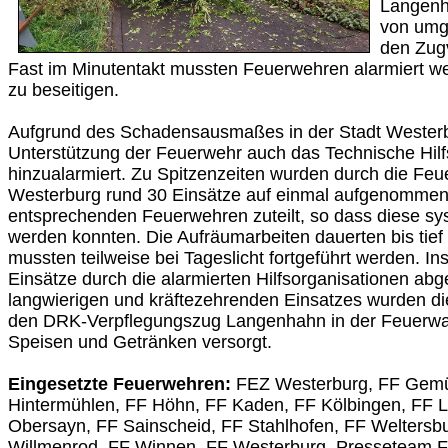
Langenh
von umg
den Zug
Fast im Minutentakt mussten Feuerwehren alarmiert w
zu beseitigen.
Aufgrund des Schadensausmaßes in der Stadt Wester
Unterstützung der Feuerwehr auch das Technische Hil
hinzualarmiert. Zu Spitzenzeiten wurden durch die Feu
Westerburg rund 30 Einsätze auf einmal aufgenommen, 
entsprechenden Feuerwehren zuteilt, so dass diese sy
werden konnten. Die Aufräumarbeiten dauerten bis tief
mussten teilweise bei Tageslicht fortgeführt werden. 
Einsätze durch die alarmierten Hilfsorganisationen ab
langwierigen und kräftezehrenden Einsatzes wurden die
den DRK-Verpflegungszug Langenhahn in der Feuerwa
Speisen und Getränken versorgt.
Eingesetzte Feuerwehren:
FEZ Westerburg, FF Gemün
Hintermühlen, FF Höhn, FF Kaden, FF Kölbingen, FF 
Obersayn, FF Sainscheid, FF Stahlhofen, FF Weltersb
Willmenrod, FF Winnen, FF Westerburg, Presseteam 