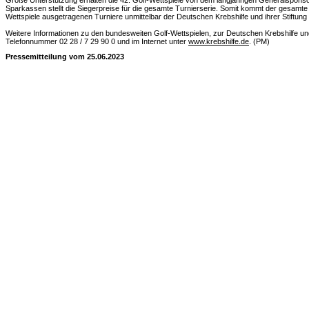
Große Unterstützung erhalten die 42. Golf-Wettspiele von dem langjährigen Generalspon
Sparkassen stellt die Siegerpreise für die gesamte Turnierserie. Somit kommt der gesamte
Wettspiele ausgetragenen Turniere unmittelbar der Deutschen Krebshilfe und ihrer Stiftung
Weitere Informationen zu den bundesweiten Golf-Wettspielen, zur Deutschen Krebshilfe u
Telefonnummer 02 28 / 7 29 90 0 und im Internet unter
www.krebshilfe.de
. (PM)
Pressemitteilung vom 25.06.2023