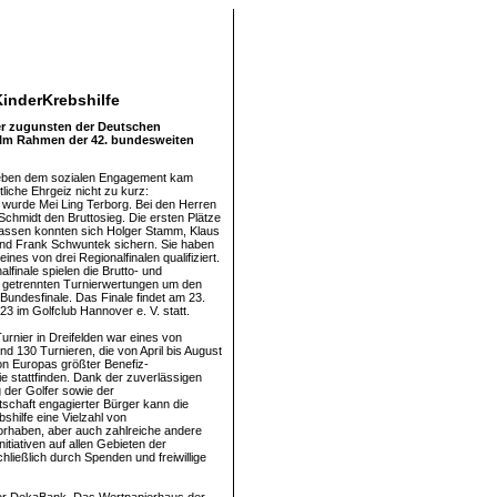
KinderKrebshilfe
ier zugunsten der Deutschen
e. Im Rahmen der 42. bundesweiten
Neben dem sozialen Engagement kam
liche Ehrgeiz nicht zu kurz:
n wurde Mei Ling Terborg. Bei den Herren
Schmidt den Bruttosieg. Die ersten Plätze
lassen konnten sich Holger Stamm, Klaus
nd Frank Schwuntek sichern. Sie haben
eines von drei Regionalfinalen qualifiziert.
lfinale spielen die Brutto- und
n getrennten Turnierwertungen um den
 Bundesfinale. Das Finale findet am 23.
3 im Golfclub Hannover e. V. statt.
urnier in Dreifelden war eines von
nd 130 Turnieren, die von April bis August
n Europas größter Benefiz-
ie stattfinden. Dank der zuverlässigen
 der Golfer sowie der
schaft engagierter Bürger kann die
shilfe eine Vielzahl von
rhaben, aber auch zahlreiche andere
nitiativen auf allen Gebieten der
ließlich durch Spenden und freiwillige