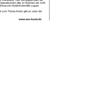
sor DekaBank. Das Wertpapierhaus der
 Spendenerlös aller im Rahmen der Golf-
 Deutsche KinderKrebshilfe zugute.
nd zum Thema Krebs gibt es unter der
www.ww-kurier.de