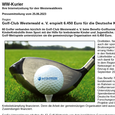
WW-Kurier
Ihre Internetzeitung für den Westerwaldkreis
Pressemitteilung vom 25.06.2023
Region
Golf-Club Westerwald e. V. erspielt 6.450 Euro für die Deutsche 
60 Golfer verbanden kürzlich im Golf-Club Westerwald e. V. beim Benefiz-Golfturn
KinderKrebshilfe ihren Sport mit der Hilfe für krebskranke Kinder und Jugendlich
Golf-Wettspiele unterstützten sie die gemeinnützige Organisation mit 6.450 Euro.
Dreifelden. 
auch der sport
Bruttosiegeri
errang Heiko 
in den Nettok
Lütkefedder u
sich damit für 
In dem Regiona
Nettosieger i
Einzug in das
September 202
Das Benefiz-T
bundesweit ru
im Rahmen vo
Golfturnierser
Unterstützung
Spendenbereit
Deutsche Kreb
Forschungsvo
Projekte und I
Krebsbekämpfung finanzieren. Denn die Arbeit der gemeinnützigen Organisation wird aussch
Zuwendungen finanziert.