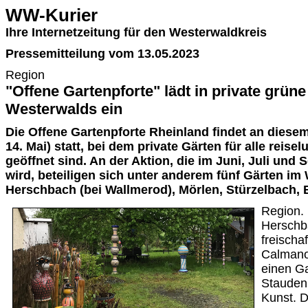
WW-Kurier
Ihre Internetzeitung für den Westerwaldkreis
Pressemitteilung vom 13.05.2023
Region
"Offene Gartenpforte" lädt in private grün
Westerwalds ein
Die Offene Gartenpforte Rheinland findet an dies
14. Mai) statt, bei dem private Gärten für alle reis
geöffnet sind. An der Aktion, die im Juni, Juli und 
wird, beteiligen sich unter anderem fünf Gärten im
Herschbach (bei Wallmerod), Mörlen, Stürzelbach,
Region. 
Herschb
freischa
Calmano
einen G
Stauden
Kunst. D