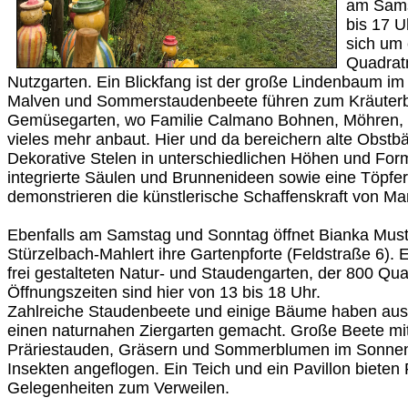
am Sams
bis 17 U
sich um
Quadrat
Nutzgarten. Ein Blickfang ist der große Lindenbaum im
Malven und Sommerstaudenbeete führen zum Kräuter
Gemüsegarten, wo Familie Calmano Bohnen, Möhren, 
vieles mehr anbaut. Hier und da bereichern alte Obst
Dekorative Stelen in unterschiedlichen Höhen und Form
integrierte Säulen und Brunnenideen sowie eine Töpfer
demonstrieren die künstlerische Schaffenskraft von M
Ebenfalls am Samstag und Sonntag öffnet Bianka Must
Stürzelbach-Mahlert ihre Gartenpforte (Feldstraße 6). 
frei gestalteten Natur- und Staudengarten, der 800 Qua
Öffnungszeiten sind hier von 13 bis 18 Uhr.
Zahlreiche Staudenbeete und einige Bäume haben aus
einen naturnahen Ziergarten gemacht. Große Beete mi
Präriestauden, Gräsern und Sommerblumen im Sonne
Insekten angeflogen. Ein Teich und ein Pavillon biete
Gelegenheiten zum Verweilen.