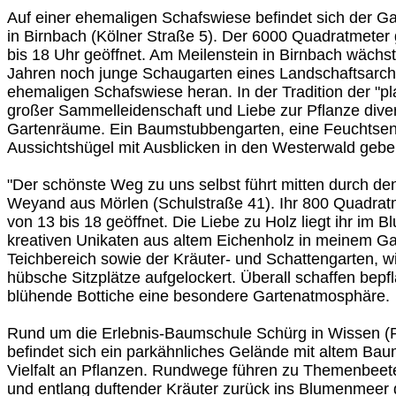
Auf einer ehemaligen Schafswiese befindet sich der G
in Birnbach (Kölner Straße 5). Der 6000 Quadratmeter 
bis 18 Uhr geöffnet. Am Meilenstein in Birnbach wächst
Jahren noch junge Schaugarten eines Landschaftsarchi
ehemaligen Schafswiese heran. In der Tradition der "pl
großer Sammelleidenschaft und Liebe zur Pflanze div
Gartenräume. Ein Baumstubbengarten, eine Feuchtsen
Aussichtshügel mit Ausblicken in den Westerwald gebe
"Der schönste Weg zu uns selbst führt mitten durch den
Weyand aus Mörlen (Schulstraße 41). Ihr 800 Quadratm
von 13 bis 18 geöffnet. Die Liebe zu Holz liegt ihr im 
kreativen Unikaten aus altem Eichenholz in meinem G
Teichbereich sowie der Kräuter- und Schattengarten, w
hübsche Sitzplätze aufgelockert. Überall schaffen bepf
blühende Bottiche eine besondere Gartenatmosphäre.
Rund um die Erlebnis-Baumschule Schürg in Wissen (P
befindet sich ein parkähnliches Gelände mit altem Ba
Vielfalt an Pflanzen. Rundwege führen zu Themenbee
und entlang duftender Kräuter zurück ins Blumenmeer 