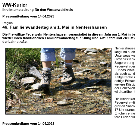
WW-Kurier
Ihre Internetzeitung für den Westerwaldkreis
Pressemitteilung vom 14.04.2023
Region
46. Familienwandertag am 1. Mai in Nentershausen
Die Freiwillige Feuerwehr Nentershausen veranstaltet in diesem Jahr am 1. Mai in b
wieder ihren traditionellen Familienwandertag für "Jung und Alt". Start und Ziel i
der Lahnstraße.
Nentershausen
lang und auch
Unterwegs wa
Geschicklichk
Siegerehrung 
Feuerwehrgerä
Für das leibl
als auch auf
Kaltgetränke 
deftige Erbs
weitere Köstl
der Feuerwehr
wird darüber 
Die Kinder kö
Feuerwehr-Hü
großen Sandka
17 Uhr starte
Entchenrennen
tolle Preise f
Pressemitteilung vom 14.04.2023