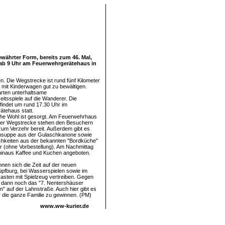
ewährter Form, bereits zum 46. Mal,
st ab 9 Uhr am Feuerwehrgerätehaus in
. Die Wegstrecke ist rund fünf Kilometer
 mit Kinderwagen gut zu bewältigen.
rten unterhaltsame
eitsspiele auf die Wanderer. Die
findet um rund 17.30 Uhr im
tehaus statt.
iche Wohl ist gesorgt. Am Feuerwehrhaus
 der Wegstrecke stehen den Besuchern
zum Verzehr bereit. Außerdem gibt es
ensuppe aus der Gulaschkanone sowie
ichkeiten aus der bekannten "Bordküche"
 (ohne Vorbestellung). Am Nachmittag
hinaus Kaffee und Kuchen angeboten.
nnen sich die Zeit auf der neuen
pfburg, bei Wasserspielen sowie im
sten mit Spielzeug vertreiben. Gegen
t dann noch das "7. Nentershäuser
" auf der Lahnstraße. Auch hier gibt es
ür die ganze Familie zu gewinnen. (PM)
www.ww-kurier.de