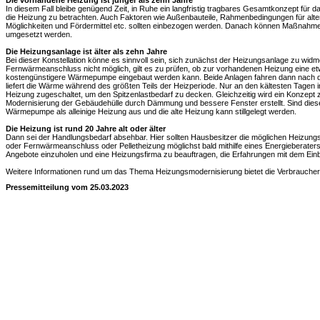
Die vorhandene Heizung ist jünger als zehn Jahre
In diesem Fall bleibe genügend Zeit, in Ruhe ein langfristig tragbares Gesamtkonzept für 
die Heizung zu betrachten. Auch Faktoren wie Außenbauteile, Rahmenbedingungen für alterna
Möglichkeiten und Fördermittel etc. sollten einbezogen werden. Danach können Maßnahmen 
umgesetzt werden.
Die Heizungsanlage ist älter als zehn Jahre
Bei dieser Konstellation könne es sinnvoll sein, sich zunächst der Heizungsanlage zu widm
Fernwärmeanschluss nicht möglich, gilt es zu prüfen, ob zur vorhandenen Heizung eine etw
kostengünstigere Wärmepumpe eingebaut werden kann. Beide Anlagen fahren dann nach 
liefert die Wärme während des größten Teils der Heizperiode. Nur an den kältesten Tagen i
Heizung zugeschaltet, um den Spitzenlastbedarf zu decken. Gleichzeitig wird ein Konzept zu
Modernisierung der Gebäudehülle durch Dämmung und bessere Fenster erstellt. Sind diese d
Wärmepumpe als alleinige Heizung aus und die alte Heizung kann stillgelegt werden.
Die Heizung ist rund 20 Jahre alt oder älter
Dann sei der Handlungsbedarf absehbar. Hier sollten Hausbesitzer die möglichen Heizun
oder Fernwärmeanschluss oder Pelletheizung möglichst bald mithilfe eines Energieberaters
Angebote einzuholen und eine Heizungsfirma zu beauftragen, die Erfahrungen mit dem E
Weitere Informationen rund um das Thema Heizungsmodernisierung bietet die Verbraucherz
Pressemitteilung vom 25.03.2023