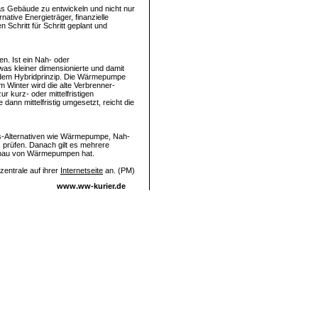
das Gebäude zu entwickeln und nicht nur
tive Energieträger, finanzielle
Schritt für Schritt geplant und
en. Ist ein Nah- oder
as kleiner dimensionierte und damit
dem Hybridprinzip. Die Wärmepumpe
m Winter wird die alte Verbrenner-
r kurz- oder mittelfristigen
ann mittelfristig umgesetzt, reicht die
gs-Alternativen wie Wärmepumpe, Nah-
 prüfen. Danach gilt es mehrere
inbau von Wärmepumpen hat.
entrale auf ihrer
Internetseite
an. (PM)
www.ww-kurier.de