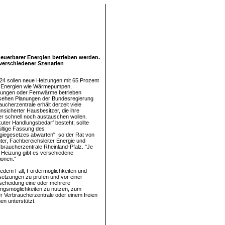
neuerbarer Energien betrieben werden.
 verschiedener Szenarien
24 sollen neue Heizungen mit 65 Prozent
 Energien wie Wärmepumpen,
ungen oder Fernwärme betrieben
sehen Planungen der Bundesregierung
aucherzentrale erhält derzeit viele
nsicherter Hausbesitzer, die ihre
r schnell noch austauschen wollen.
uter Handlungsbedarf besteht, sollte
ültige Fassung des
iegesetzes abwarten", so der Rat von
er, Fachbereichsleiter Energie und
braucherzentrale Rheinland-Pfalz. "Je
r Heizung gibt es verschiedene
ionen."
 jedem Fall, Fördermöglichkeiten und
etzungen zu prüfen und vor einer
tscheidung eine oder mehrere
ngsmöglichkeiten zu nutzen, zum
er Verbraucherzentrale oder einem freien
en unterstützt.