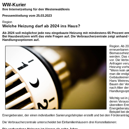
WW-Kurier
Ihre Internetzeitung für den Westerwaldkreis
Pressemitteilung vom 25.03.2023
Region
Welche Heizung darf ab 2024 ins Haus?
Ab 2024 soll möglichst jede neu eingebaute Heizung mit mindestens 65 Prozent er
Bei Hausbesitzern wirft das viele Fragen auf. Die Verbraucherzentrale zeigt anhand
Handlungsoptionen auf.
Region. Ab 20
erneuerbaren
Biomasseheiz
werden. Das 
vor. Die Verbr
Anfragen veru
Heizung vorhe
"Wenn kein ak
man die endg
Gebäudeenerg
Hans Weinreut
Bauen der Ver
nach Alter de
Handlungsopt
Wichtig sei in
deren Vorauss
übereilten En
Energieberatu
Beispiel bei d
Energieberater, der einen individuellen Sanierungsfahrplan erstellt und bei den Förderanträg
Die Verbraucherzentrale unterscheidet bei Einfamilienhäusern drei Konstellationen: