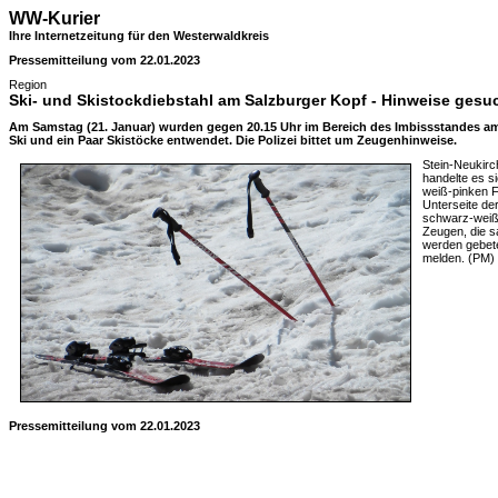
WW-Kurier
Ihre Internetzeitung für den Westerwaldkreis
Pressemitteilung vom 22.01.2023
Region
Ski- und Skistockdiebstahl am Salzburger Kopf - Hinweise gesu
Am Samstag (21. Januar) wurden gegen 20.15 Uhr im Bereich des Imbissstandes am
Ski und ein Paar Skistöcke entwendet. Die Polizei bittet um Zeugenhinweise.
Stein-Neukirc
handelte es si
weiß-pinken F
Unterseite der
schwarz-weiß
Zeugen, die s
werden gebete
melden. (PM)
Pressemitteilung vom 22.01.2023