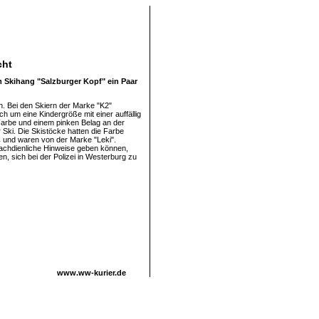
cht
 Skihang "Salzburger Kopf" ein Paar
h. Bei den Skiern der Marke "K2"
ch um eine Kindergröße mit einer auffällig
arbe und einem pinken Belag an der
 Ski. Die Skistöcke hatten die Farbe
 und waren von der Marke "Leki".
achdienliche Hinweise geben können,
n, sich bei der Polizei in Westerburg zu
www.ww-kurier.de