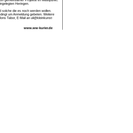
on gemeinsamer Projekte im Mittelpunkt.
ingelegten Heringen.
und solche die es noch werden wollen.
bedingt um Anmeldung gebeten. Weitere
Mons Tabor, E-Mail an uli@kleinkunst-
www.ww-kurier.de