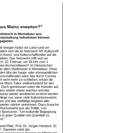
aus Mainz erwarten?"
rmittwoch in Montabaur aus.
Veranstaltung teilnehmen können
gagieren.
ir bringen Kultur ins Land rund um
aben sich die im Netzwerk MT-Kulturtreff
n Kunst- und Kulturschaffenden auf die
eben. Das Netzwerk trifft sich an
h, 22. Februar, um 18 Uhr zum 1.
schen Aschermittwoch“ im Historischen
r alten Stadtmauer in Montabaur. Ohne
 den Mut der haupt- oder ehrenamtlichen
lturschaffenden wäre das durch Corona
h nicht mehr zu schließen, erkärt die
ne Mons Tabor stellvertretend für den
f. Doch gemeinsam seien die Künstler auf
ass wieder etwas wachse und das
iveau wieder annähernd erreicht werden
inge nur, wenn viele Kulturinteressierte
ben und das vielfältige Angebot aller
wieder stärker annehmen. Dazu brauche
n Rückenwind aus der Politik, von
d Sponsoren. "Um kulturelle Begegnung
 in guter Qualität und Quantität zu
mt."
and-Pfalz, Prof. Dr. Jürgen Hardeck. Er
“. Daneben steht der