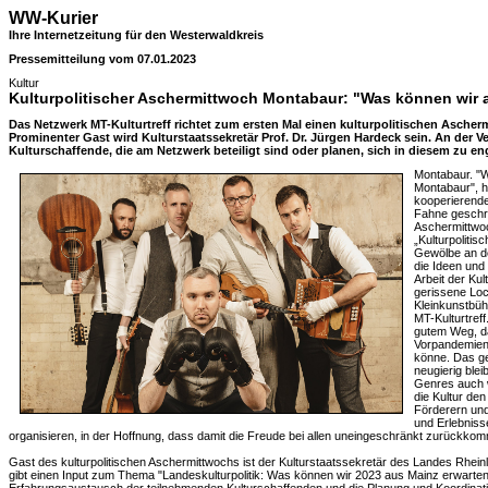
WW-Kurier
Ihre Internetzeitung für den Westerwaldkreis
Pressemitteilung vom 07.01.2023
Kultur
Kulturpolitischer Aschermittwoch Montabaur: "Was können wir 
Das Netzwerk MT-Kulturtreff richtet zum ersten Mal einen kulturpolitischen Asche
Prominenter Gast wird Kulturstaatssekretär Prof. Dr. Jürgen Hardeck sein. An der 
Kulturschaffende, die am Netzwerk beteiligt sind oder planen, sich in diesem zu en
Montabaur. "W
Montabaur", h
kooperierende
Fahne geschri
Aschermittwoc
„Kulturpoliti
Gewölbe an de
die Ideen und
Arbeit der Ku
gerissene Loc
Kleinkunstbüh
MT-Kulturtref
gutem Weg, d
Vorpandemien
könne. Das gel
neugierig blei
Genres auch 
die Kultur de
Förderern un
und Erlebnisse
organisieren, in der Hoffnung, dass damit die Freude bei allen uneingeschränkt zurückkom
Gast des kulturpolitischen Aschermittwochs ist der Kulturstaatssekretär des Landes Rheinl
gibt einen Input zum Thema "Landeskulturpolitik: Was können wir 2023 aus Mainz erwarten