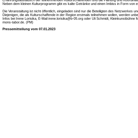
Erfahrungsaustausch der teilnehmenden Kulturschaffenden und die Planung und Koordinati
Neben dem kleinen Kulturprogramm gibt es kalte Getränke und einen Imbiss in Form von e
Die Veranstaltung ist nicht öffentlich, eingeladen sind nur die Beteiligten des Netzwerkes 
Diejenigen, die als Kulturschaffende in der Region erstmals teilnehmen wollen, werden un
Infos bei Irene Lorisika, E-Mail irene.lorisika@b-05.org oder Uli Schmidt, Kleinkunstbühne 
mons-tabor.de. (PM)
Pressemitteilung vom 07.01.2023