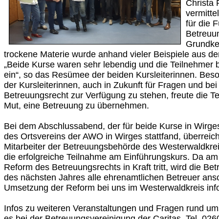
Christa
vermitte
für die 
Betreuu
Grundken
trockene Materie wurde anhand vieler Beispiele aus der
„Beide Kurse waren sehr lebendig und die Teilnehmer b
ein“, so das Resümee der beiden Kursleiterinnen. Beso
der Kursleiterinnen, auch in Zukunft für Fragen und b
Betreuungsrecht zur Verfügung zu stehen, freute die 
Mut, eine Betreuung zu übernehmen.
Bei dem Abschlussabend, der für beide Kurse in Wirge
des Ortsvereins der AWO in Wirges stattfand, überreic
Mitarbeiter der Betreuungsbehörde des Westerwaldkreis
die erfolgreiche Teilnahme am Einführungskurs. Da am
Reform des Betreuungsrechts in Kraft tritt, wird die B
des nächsten Jahres alle ehrenamtlichen Betreuer ans
Umsetzung der Reform bei uns im Westerwaldkreis inf
Infos zu weiteren Veranstaltungen und Fragen rund um
es bei der Betreuungsvereinigung der Caritas, Tel. 02