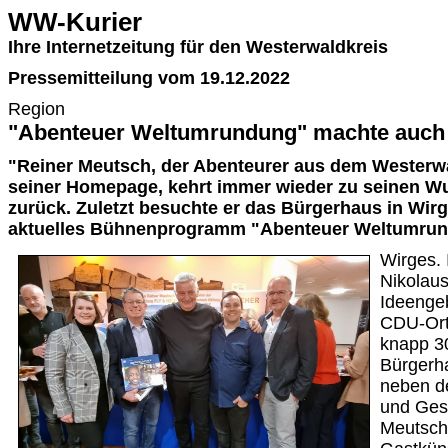
WW-Kurier
Ihre Internetzeitung für den Westerwaldkreis
Pressemitteilung vom 19.12.2022
Region
"Abenteuer Weltumrundung" machte auch 
"Reiner Meutsch, der Abenteurer aus dem Westerwal
seiner Homepage, kehrt immer wieder zu seinen W
zurück. Zuletzt besuchte er das Bürgerhaus in Wirg
aktuelles Bühnenprogramm "Abenteuer Weltumrund
Wirges.
Nikolaus
Ideengeb
CDU-Ort
knapp 3
Bürgerh
neben d
und Ges
Meutsch 