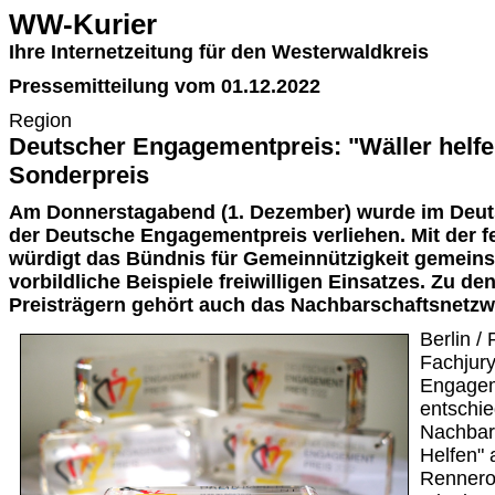
WW-Kurier
Ihre Internetzeitung für den Westerwaldkreis
Pressemitteilung vom 01.12.2022
Region
Deutscher Engagementpreis: "Wäller helf
Sonderpreis
Am Donnerstagabend (1. Dezember) wurde im Deuts
der Deutsche Engagementpreis verliehen. Mit der fe
würdigt das Bündnis für Gemeinnützigkeit gemeins
vorbildliche Beispiele freiwilligen Einsatzes. Zu de
Preisträgern gehört auch das Nachbarschaftsnetzw
Berlin /
Fachjur
Engagem
entschie
Nachbar
Helfen"
Rennero