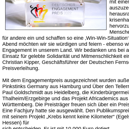
mit ein
auszuze
herausr
krisenha
hervorzu
Mensche
für andere ein und schaffen so eine ‚Win-Win-Situation‘
Abend möchten wir sie würdigen und feiern - ebenso wi
Engagement in unserem Land. Wir bedanken uns bei al
Einsatz für gelebte Solidarität und Mitmenschlichkeit e
Christian Kipper, Geschäftsführer der Deutschen Fernse
Preisverleihung.
Mit dem Engagementpreis ausgezeichnet wurden auße
Pinkstinks Germany aus Hamburg und Über den Tellerr
Paul Goldschmidt aus Heidelberg, die Kinderbürgermei
Thalheim/Erzgebirge und das Projekt Africademics aus
Württemberg. Die Preisträger freuen sich über ein Prei
Eine Fachjury hatte sie ausgewählt. Den Publikumspre
mit seinem Projekt „Krebs kennt keine Kilometer“ (Egel
Hessen) für
sich entscheiden. Er ist mit 10.000 Euro dotiert.