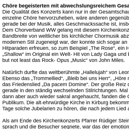
Chöre begeisterten mit abwechslungsreichem Ges
Die Qualität des Konzerts kann nur in der Gesamtscha
einzelne Chöre hervorzuheben, wäre anderen gegenüb
gerade bei der Musik, alles Geschmackssache ist, ins
Dem Chorverband WW gelang mit diesem Kirchenkonze
Bandbreite von weltlicher bis kirchlicher Chormusik 
modernen Stil zugeneigt war, der konnte sich sogar a
Hitparaden erfreuen, so zum Beispiel „The Rose“, ein H
„Shallow“ im Original ein Welt- Hit von Lady Gaga und 
but not least das Rock- Opus „Music“ von John Miles.
Natürlich durfte das weltberühmte „Hallelujah“ von Leo
Ebenso das „Trommellied“, „Bleib bei uns Herr“, „Höre 
das Friedenslied „Da pacem Domine“. Der große Reiz 
gerade in den ständig wechselnden Stilrichtungen. Mal 
dann aber auch wieder sakral angehaucht, fanden die 
Publikum. Die alt-ehrwürdige Kirche in Kirburg bekommt 
Tage solche Jubelarien zu hören, die nach jedem Lied 
Als am Ende des Kirchenkonzerts Pfarrer Rüdiger Stei
sprach und die Besucher segnete, war das der emotion