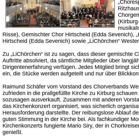
„Chores
Ritzhau
Chorgem
(Kirburg
musikali
Risse), Gemischter Chor Hirtscheid (Edda Sevenich),
Hirtscheid (Edda Sevenich) sowie „LiChörchen“ Wester
Zu „LiChörchen“ ist zu sagen, dass dieser gemischte C
Auftritte absolviert, da sämtliche Mitglieder über langj
Dirigentenerfahrung verfügen. Jedes Mitglied bringt sic
ein, die Stücke werden aufgeteilt und nur über Blickkont
Raimund Schäfer vom Vorstand des Chorverbands Wes
zufrieden in die prallgefüllte Kirche zu Kirburg schauen
sozusagen ausverkauft. Zusammen mit anderen Vorstan
das Kirchenkonzert organisiert, was sicherlich organisa
Herausforderung darstellte. Der reibungslose Ablauf de
guten Stimmung in der Kirche bei. Als fachkundiger Mo
Kirchenkonzerts fungierte Mario Siry, der in Chorkreise
genießt.