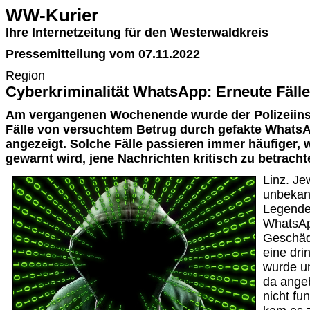
WW-Kurier
Ihre Internetzeitung für den Westerwaldkreis
Pressemitteilung vom 07.11.2022
Region
Cyberkriminalität WhatsApp: Erneute Fälle
Am vergangenen Wochenende wurde der Polizeiinsp
Fälle von versuchtem Betrug durch gefakte Whats
angezeigt. Solche Fälle passieren immer häufiger, 
gewarnt wird, jene Nachrichten kritisch zu betracht
Linz. Je
unbekann
Legende
WhatsAp
Geschäd
eine dri
wurde u
da angeb
nicht fu