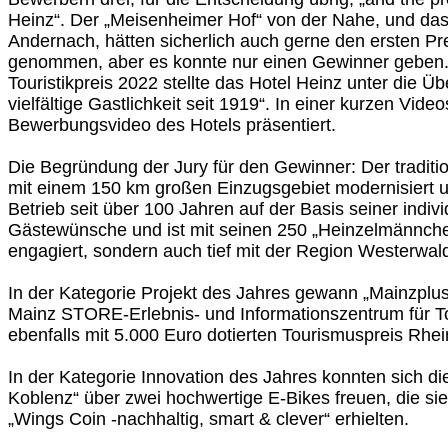
Heinz“. Der „Meisenheimer Hof“ von der Nahe, und da
Andernach, hätten sicherlich auch gerne den ersten Pr
genommen, aber es konnte nur einen Gewinner geben.
Touristikpreis 2022 stellte das Hotel Heinz unter die Üb
vielfältige Gastlichkeit seit 1919“. In einer kurzen Vi
Bewerbungsvideo des Hotels präsentiert.
Die Begründung der Jury für den Gewinner: Der traditi
mit einem 150 km großen Einzugsgebiet modernisiert u
Betrieb seit über 100 Jahren auf der Basis seiner indivi
Gästewünsche und ist mit seinen 250 „Heinzelmännchen
engagiert, sondern auch tief mit der Region Westerwald
In der Kategorie Projekt des Jahres gewann „Mainzplus
Mainz STORE-Erlebnis- und Informationszentrum für T
ebenfalls mit 5.000 Euro dotierten Tourismuspreis Rhei
In der Kategorie Innovation des Jahres konnten sich di
Koblenz“ über zwei hochwertige E-Bikes freuen, die si
„Wings Coin -nachhaltig, smart & clever“ erhielten.