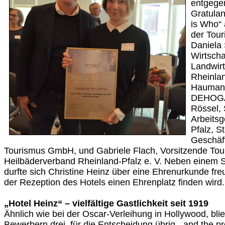
entgege
Gratulan
is Who“ 
der Tour
Daniela 
Wirtscha
Landwir
Rheinla
Haumann
DEHOGA 
Rössel, 
Arbeitsg
Pfalz, St
Geschäft
Tourismus GmbH, und Gabriele Flach, Vorsitzende Tou
Heilbäderverband Rheinland-Pfalz e. V. Neben einem 
durfte sich Christine Heinz über eine Ehrenurkunde freue
der Rezeption des Hotels einen Ehrenplatz finden wird.
„Hotel Heinz“ – vielfältige Gastlichkeit seit 1919
Ähnlich wie bei der Oscar-Verleihung in Hollywood, bl
Bewerbern drei, für die Entscheidung übrig, „and the p