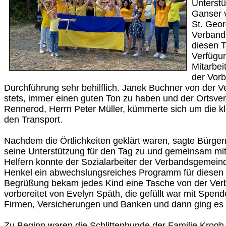
Unterstü
Ganser v
St. Geor
Verband
diesen 
Verfügun
Mitarbei
der Vorb
Durchführung sehr behilflich. Janek Buchner von der Ve
stets, immer einen guten Ton zu haben und der Ortsve
Rennerod, Herrn Peter Müller, kümmerte sich um die
den Transport.
Nachdem die Örtlichkeiten geklärt waren, sagte Bürgerm
seine Unterstützung für den Tag zu und gemeinsam mit
Helfern konnte der Sozialarbeiter der Verbandsgemei
Henkel ein abwechslungsreiches Programm für diesen 
Begrüßung bekam jedes Kind eine Tasche von der Ve
vorbereitet von Evelyn Späth, die gefüllt war mit Spen
Firmen, Versicherungen und Banken und dann ging es 
Zu Beginn waren die Schlittenhunde der Familie Krogh