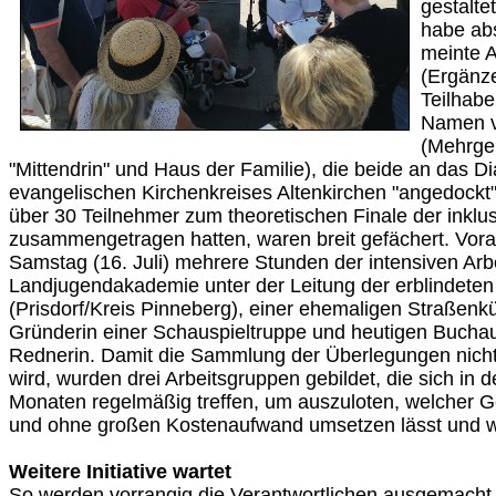
gestalte
habe ab
meinte 
(Ergänz
Teilhab
Namen v
(Mehrge
"Mittendrin" und Haus der Familie), die beide an das 
evangelischen Kirchenkreises Altenkirchen "angedockt" 
über 30 Teilnehmer zum theoretischen Finale der inklu
zusammengetragen hatten, waren breit gefächert. Vo
Samstag (16. Juli) mehrere Stunden der intensiven Arbe
Landjugendakademie unter der Leitung der erblindete
(Prisdorf/Kreis Pinneberg), einer ehemaligen Straßenkü
Gründerin einer Schauspieltruppe und heutigen Buchau
Rednerin. Damit die Sammlung der Überlegungen nich
wird, wurden drei Arbeitsgruppen gebildet, die sich i
Monaten regelmäßig treffen, um auszuloten, welcher Ge
und ohne großen Kostenaufwand umsetzen lässt und we
Weitere Initiative wartet
So werden vorrangig die Verantwortlichen ausgemacht