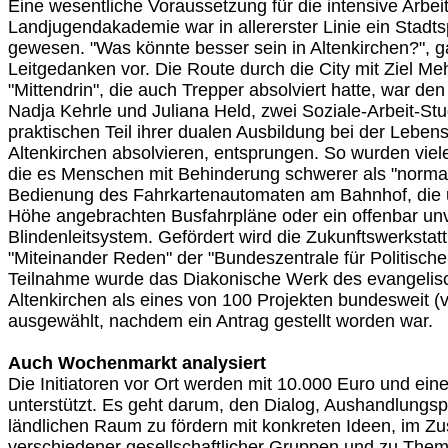
Eine wesentliche Voraussetzung für die intensive Arbeit
Landjugendakademie war in allererster Linie ein Stadt
gewesen. "Was könnte besser sein in Altenkirchen?", 
Leitgedanken vor. Die Route durch die City mit Ziel M
"Mittendrin", die auch Trepper absolviert hatte, war d
Nadja Kehrle und Juliana Held, zwei Soziale-Arbeit-St
praktischen Teil ihrer dualen Ausbildung bei der Lebens
Altenkirchen absolvieren, entsprungen. So wurden vie
die es Menschen mit Behinderung schwerer als "norma
Bedienung des Fahrkartenautomaten am Bahnhof, die un
Höhe angebrachten Busfahrpläne oder ein offenbar unv
Blindenleitsystem. Gefördert wird die Zukunftswerkst
"Miteinander Reden" der "Bundeszentrale für Politische 
Teilnahme wurde das Diakonische Werk des evangelis
Altenkirchen als eines von 100 Projekten bundesweit (v
ausgewählt, nachdem ein Antrag gestellt worden war.
Auch Wochenmarkt analysiert
Die Initiatoren vor Ort werden mit 10.000 Euro und e
unterstützt. Es geht darum, den Dialog, Aushandlungs
ländlichen Raum zu fördern mit konkreten Ideen, i
verschiedener gesellschaftlicher Gruppen und zu Them