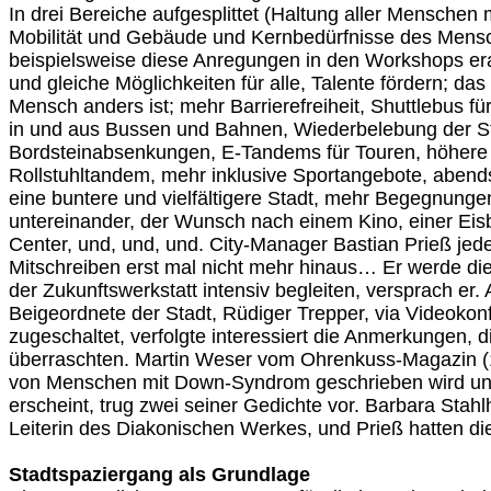
In drei Bereiche aufgesplittet (Haltung aller Menschen m
Mobilität und Gebäude und Kernbedürfnisse des Mens
beispielsweise diese Anregungen in den Workshops era
und gleiche Möglichkeiten für alle, Talente fördern; da
Mensch anders ist; mehr Barrierefreiheit, Shuttlebus f
in und aus Bussen und Bahnen, Wiederbelebung der Sta
Bordsteinabsenkungen, E-Tandems für Touren, höhere 
Rollstuhltandem, mehr inklusive Sportangebote, abends 
eine buntere und vielfältigere Stadt, mehr Begegnunge
untereinander, der Wunsch nach einem Kino, einer Ei
Center, und, und, und. City-Manager Bastian Prieß je
Mitschreiben erst mal nicht mehr hinaus… Er werde di
der Zukunftswerkstatt intensiv begleiten, versprach er.
Beigeordnete der Stadt, Rüdiger Trepper, via Videoko
zugeschaltet, verfolgte interessiert die Anmerkungen, di
überraschten. Martin Weser vom Ohrenkuss-Magazin (
von Menschen mit Down-Syndrom geschrieben wird un
erscheint, trug zwei seiner Gedichte vor. Barbara Stahl
Leiterin des Diakonischen Werkes, und Prieß hatten di
Stadtspaziergang als Grundlage