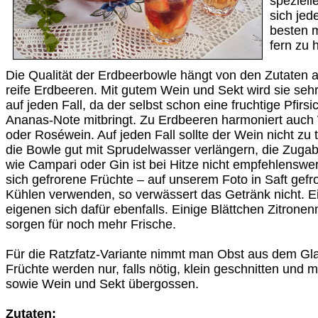
speziell
sich jed
besten m
fern zu 
Die Qualität der Erdbeerbowle hängt von den Zutaten ab
reife Erdbeeren. Mit gutem Wein und Sekt wird sie sehr 
auf jeden Fall, da der selbst schon eine fruchtige Pfirsi
Ananas-Note mitbringt. Zu Erdbeeren harmoniert auch
oder Roséwein. Auf jeden Fall sollte der Wein nicht zu 
die Bowle gut mit Sprudelwasser verlängern, die Zug
wie Campari oder Gin ist bei Hitze nicht empfehlenswert
sich gefrorene Früchte – auf unserem Foto in Saft ge
Kühlen verwenden, so verwässert das Getränk nicht. Ei
eigenen sich dafür ebenfalls. Einige Blättchen Zitrone
sorgen für noch mehr Frische.
Für die Ratzfatz-Variante nimmt man Obst aus dem Gla
Früchte werden nur, falls nötig, klein geschnitten und 
sowie Wein und Sekt übergossen.
Zutaten: