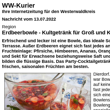
WW-Kurier
Ihre Internetzeitung für den Westerwaldkreis
Nachricht vom 13.07.2022
Region
Erdbeerbowle - Kultgetränk für Groß und K
Erfrischend und lecker ist eine Bowle, das ideale 
Terrasse. Außer Erdbeeren eignet sich fast jedes a
Fruchteinlage: Pfirsiche, Himbeeren, Ananas, Ora
und Sekt für Erwachsene beziehungsweise Saft und
bilden die flüssige Basis. Das Party-Cocktailgeträ
frischen, saisonalen Früchten am besten.
Dierdorf
war Bowl
auf keine
fast je
sich ein
Bowlens
Bowlengl