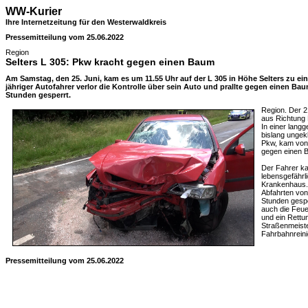
WW-Kurier
Ihre Internetzeitung für den Westerwaldkreis
Pressemitteilung vom 25.06.2022
Region
Selters L 305: Pkw kracht gegen einen Baum
Am Samstag, den 25. Juni, kam es um 11.55 Uhr auf der L 305 in Höhe Selters zu ei
jähriger Autofahrer verlor die Kontrolle über sein Auto und prallte gegen einen Ba
Stunden gesperrt.
Region. Der 2
aus Richtung
In einer lang
bislang ungek
Pkw, kam von 
gegen einen 
Der Fahrer ka
lebensgefährl
Krankenhaus.
Abfahrten von
Stunden gespe
auch die Feue
und ein Rettu
Straßenmeiste
Fahrbahnrein
Pressemitteilung vom 25.06.2022