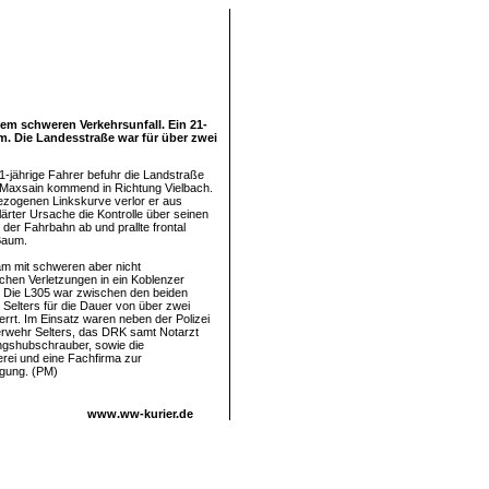
nem schweren Verkehrsunfall. Ein 21-
um. Die Landesstraße war für über zwei
1-jährige Fahrer befuhr die Landstraße
 Maxsain kommend in Richtung Vielbach.
gezogenen Linkskurve verlor er aus
lärter Ursache die Kontrolle über seinen
der Fahrbahn ab und prallte frontal
Baum.
m mit schweren aber nicht
ichen Verletzungen in ein Koblenzer
 Die L305 war zwischen den beiden
 Selters für die Dauer von über zwei
rrt. Im Einsatz waren neben der Polizei
rwehr Selters, das DRK samt Notarzt
ngshubschrauber, sowie die
rei und eine Fachfirma zur
igung. (PM)
www.ww-kurier.de